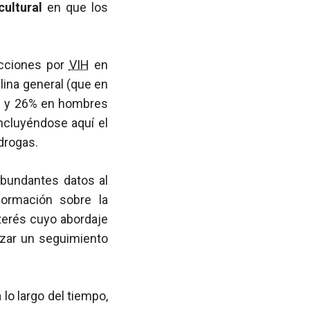
cultural
en que los
ecciones por
VIH
en
lina general (que en
is y 26% en hombres
incluyéndose aquí el
 drogas.
abundantes datos al
formación sobre la
nterés cuyo abordaje
izar un seguimiento
lo largo del tiempo,