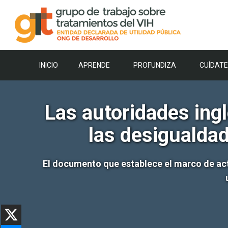
Saltar
al
contenido
INICIO
APRENDE
PROFUNDIZA
CUÍDATE
Las autoridades ing
las desigualda
El documento que establece el marco de act