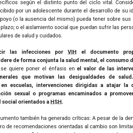
íficos según el distinto punto del ciclo vital. Conside
ibido por un adolescente durante el desarrollo de su id
poyo (o la ausencia del mismo) pueda tener sobre su
o plazo; o el aislamiento social que puedan sufrir las pe
lares de salud y cuidados.
ir las infecciones por
VIH
el documento prop
dere de forma conjunta la salud mental, el consumo d
se quiere poner el énfasis en
el valor de las inter
nerales que motivan las desigualdades de salud. 
en escuelas, intervenciones dirigidas a atajar la 
ación sexual o programas encaminados a promover
l social orientados a
HSH
.
cumento también ha generado críticas: A pesar de la de
ro de recomendaciones orientadas al cambio son limitad