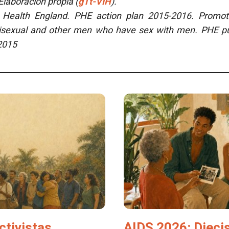
laboración propia (
gTt-VIH
).
 Health England.
PHE action plan 2015-2016. Promot
bisexual and other men who have sex with men. PHE p
2015
ctivistas
AIDS 2026: Dieci