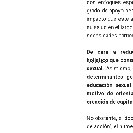
con enfoques espec
grado de apoyo perc
impacto que este a
su salud en el larg
necesidades particu
De cara a reduc
holístico
que consi
sexual.
Asimismo, 
determinantes ge
educación sexual 
motivo de orient
creación de capita
No obstante, el do
de acción”, el núme