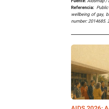
Fuente:
Aidsmap / E
Referencia:
Public
wellbeing of gay, 
number: 2014685. 
AIDS 2026: A