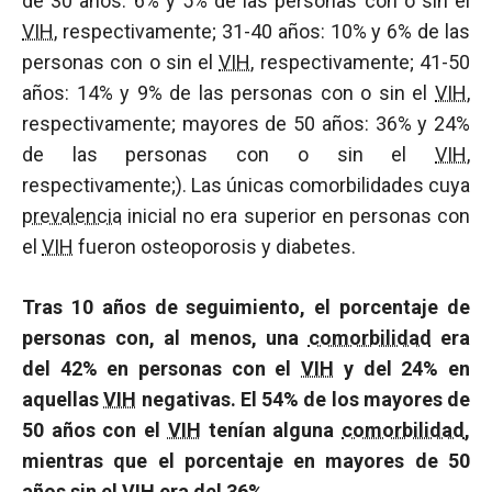
de 30 años: 6% y 5% de las personas con o sin el
VIH
, respectivamente; 31-40 años: 10% y 6% de las
personas con o sin el
VIH
, respectivamente; 41-50
años: 14% y 9% de las personas con o sin el
VIH
,
respectivamente; mayores de 50 años: 36% y 24%
de las personas con o sin el
VIH
,
respectivamente;). Las únicas comorbilidades cuya
prevalencia
inicial no era superior en personas con
el
VIH
fueron osteoporosis y diabetes.
Tras 10 años de seguimiento, el porcentaje de
personas con, al menos, una
comorbilidad
era
del 42% en personas con el
VIH
y del 24% en
aquellas
VIH
negativas. El 54% de los mayores de
50 años con el
VIH
tenían alguna
comorbilidad
,
mientras que el porcentaje en mayores de 50
años sin el
VIH
era del 36%.