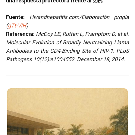
una respuesta protectora frente al
VIH
.
Fuente:
Hivandhepatitis.com/Elaboración propia
(
gTt-VIH
)
Referencia:
McCoy LE, Rutten L, Framptom D, et al.
Molecular Evolution of Broadly Neutralizing Llama
Antibodies to the CD4-Binding Site of HIV-1. PLoS
Pathogens 10(12):e1004552. December 18, 2014.