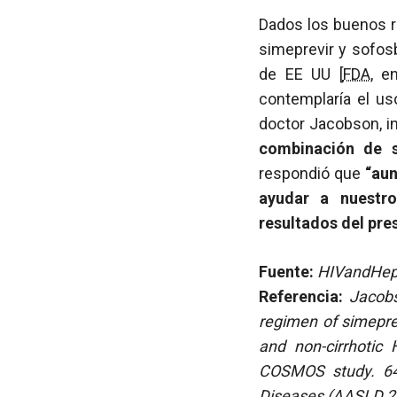
Dados los buenos re
simeprevir y sofos
de EE UU [
FDA
, e
contemplaría el u
doctor Jacobson, in
combinación de s
respondió que
“aun
ayudar a nuestro
resultados del pre
Fuente:
HIVandHepat
Referencia:
Jacobs
regimen of simeprev
and non-cirrhotic
COSMOS study. 64t
Diseases (AASLD 20