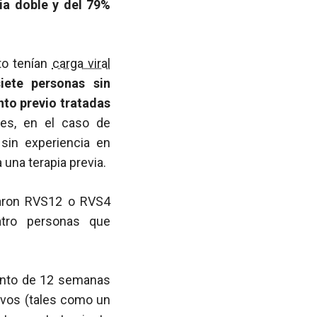
ia doble y del 79%
to tenían
carga viral
iete personas sin
nto previo tratadas
es, en el caso de
 sin experiencia en
una terapia previa.
aron RVS12 o RVS4
tro personas que
ento de 12 semanas
ivos (tales como un