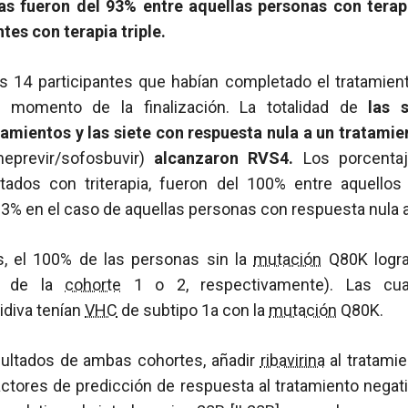
s fueron del 93% entre aquellas personas con terap
ntes con terapia triple.
os 14 participantes que habían completado el tratamien
l momento de la finalización. La totalidad de
las s
tamientos y las siete con respuesta nula a un tratamie
meprevir/sofosbuvir)
alcanzaron RVS4.
Los porcentaj
tados con triterapia, fueron del 100% entre aquellos
93% en el caso de aquellas personas con respuesta nula a 
, el 100% de las personas sin la
mutación
Q80K logr
ra de la
cohorte
1 o 2, respectivamente). Las cua
idiva tenían
VHC
de subtipo 1a con la
mutación
Q80K.
sultados de ambas cohortes, añadir
ribavirina
al tratami
ctores de predicción de respuesta al tratamiento negat