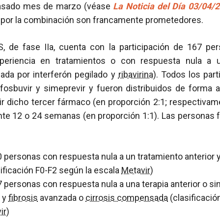
pasado mes de marzo (véase
La Noticia del Día 03/04/
 por la combinación son francamente prometedores.
, de fase IIa, cuenta con la participación de 167 p
periencia en tratamientos o con respuesta nula a u
ada por interferón pegilado y
ribavirina
). Todos los part
osbuvir y simeprevir y fueron distribuidos de forma al
r dicho tercer fármaco (en proporción 2:1; respectivame
nte 12 o 24 semanas (en proporción 1:1). Las personas 
0 personas con respuesta nula a un tratamiento anterior y
ificación F0-F2 según la escala
Metavir
)
7 personas con respuesta nula a una terapia anterior o si
 y
fibrosis
avanzada o
cirrosis compensada
(clasificació
ir
)