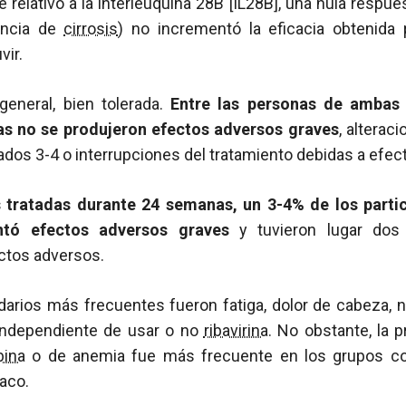
 relativo a la interleuquina 28B [IL28B], una nula respue
sencia de
cirrosis
) no incrementó la eficacia obtenida
vir.
general, bien tolerada.
Entre las personas de ambas 
s no se produjeron efectos adversos graves
, alterac
rados 3-4 o interrupciones del tratamiento debidas a efe
s tratadas durante 24 semanas, un 3-4% de los parti
tó efectos adversos graves
y tuvieron lugar dos 
ectos adversos.
arios más frecuentes fueron fatiga, dolor de cabeza, 
independiente de usar o no
ribavirina
. No obstante, la 
bina
o de anemia fue más frecuente en los grupos 
maco.