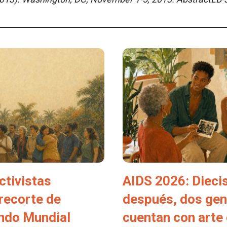
ctivistas
AIDS 2026: Dieci
 recorte de
después, dos ge
ondo Mundial
cuentan con arte 