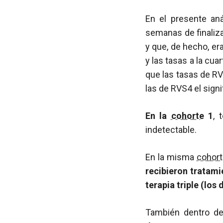
En el presente aná
semanas de finaliza
y que, de hecho, er
y las tasas a la cu
que las tasas de RV
las de RVS4 el sign
En la
cohorte
1
, 
indetectable.
En la misma
cohor
recibieron tratam
terapia triple (los
También dentro d