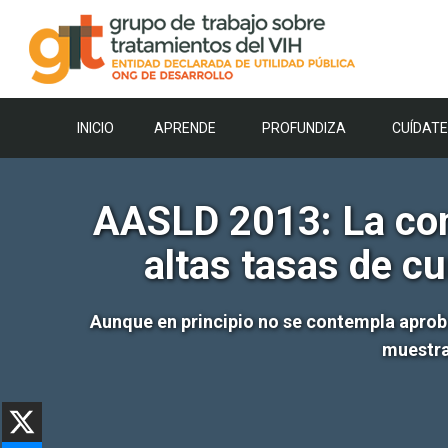
Saltar
al
contenido
INICIO
APRENDE
PROFUNDIZA
CUÍDATE
AASLD 2013: La com
altas tasas de c
Aunque en principio no se contempla aprob
muestra