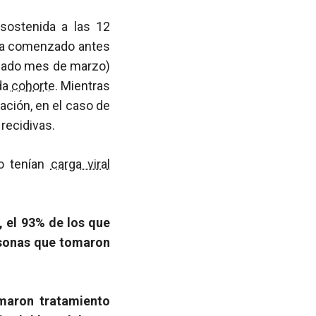
 sostenida a las 12
ía comenzado antes
pasado mes de marzo)
nda
cohorte
. Mientras
ación, en el caso de
recidivas.
to tenían
carga viral
 el 93% de los que
rsonas que tomaron
maron tratamiento