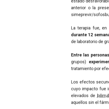
estado desfavorable
anterior o la pre
simeprevir/sofosbu
La terapia fue, en 
durante 12 semana
de laboratorio de g
Entre las persona
grupos)
experimen
tratamiento por ef
Los efectos secund
cuyo impacto fue 
elevados de
bilirru
aquellos sin el fár