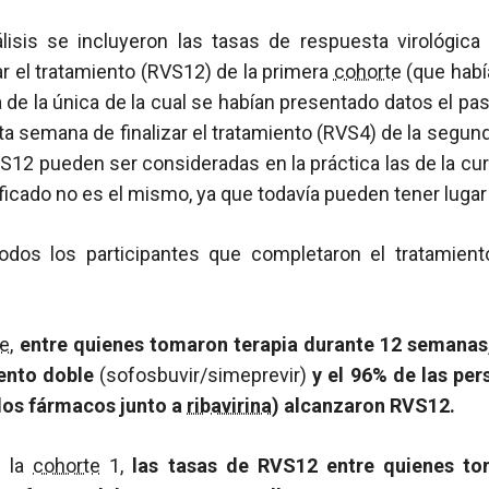
lisis se incluyeron las tasas de respuesta virológica
r el tratamiento (RVS12) de la primera
cohorte
(que hab
a de la única de la cual se habían presentado datos el 
arta semana de finalizar el tratamiento (RVS4) de la segu
S12 pueden ser consideradas en la práctica las de la cur
ificado no es el mismo, ya que todavía pueden tener lugar 
todos los participantes que completaron el tratamien
te
,
entre quienes tomaron terapia durante 12 semanas,
iento doble
(sofosbuvir/simeprevir)
y el 96% de las pe
 dos fármacos junto a
ribavirina
) alcanzaron RVS12.
e la
cohorte
1,
las tasas de RVS12 entre quienes to