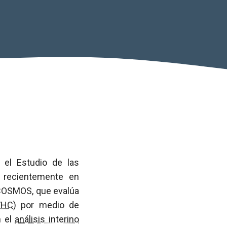
 el Estudio de las
o recientemente en
 COSMOS, que evalúa
VHC
) por medio de
n el
análisis interino