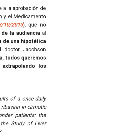
e a la aprobación de
ón y el Medicamento
8/10/2013
), que no
 de la audiencia
al
 de una hipotética
l doctor Jacobson
va, todos queremos
 extrapolando los
lts of a once-daily
bavirin in cirrhotic
nder patients: the
the Study of Liver
3.