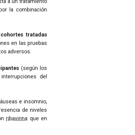
sta a un tratamiento
 por la combinación
cohortes tratadas
iones en las pruebas
ctos adversos.
cipantes
(según los
interrupciones del
náuseas e insomnio,
presencia de niveles
con
ribavirina
que en