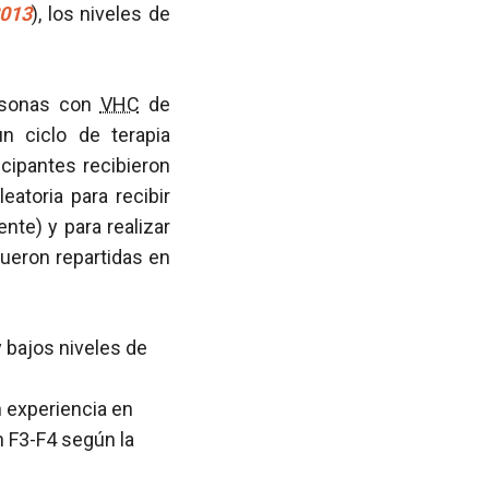
2013
), los niveles de
ersonas con
VHC
de
n ciclo de terapia
icipantes recibieron
eatoria para recibir
nte) y para realizar
fueron repartidas en
 bajos niveles de
n experiencia en
n F3-F4 según la