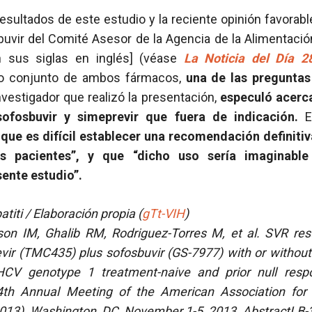
sultados de este estudio y la reciente opinión favorabl
buvir del Comité Asesor de la Agencia de la Alimentaci
n sus siglas en inglés] (véase
La Noticia del Día 2
so conjunto de ambos fármacos,
una de las preguntas
vestigador que realizó la presentación,
especuló acerca
ofosbuvir y simeprevir que fuera de indicación.
E
que es difícil establecer una recomendación definiti
s pacientes”, y que “dicho uso sería imaginable
sente estudio”.
iti / Elaboración propia (
gTt-VIH
)
on IM, Ghalib RM, Rodriguez-Torres M, et al. SVR resu
ir (TMC435) plus sofosbuvir (GS-7977) with or without ri
 HCV genotype 1 treatment-naive and prior null respo
h Annual Meeting of the American Association for 
13). Washington, DC, November 1-5, 2013. AbstractLB-