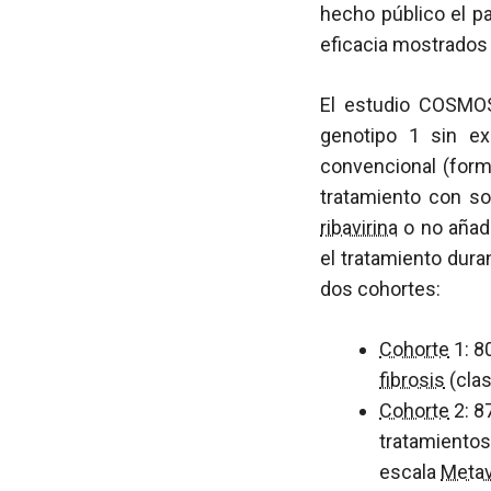
hecho público el 
eficacia mostrados
El estudio COSMOS
genotipo 1 sin ex
convencional (form
tratamiento con sof
ribavirina
o no añadi
el tratamiento dura
dos cohortes:
Cohorte
1: 8
fibrosis
(clas
Cohorte
2: 8
tratamientos
escala
Metav