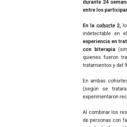
durante 24 semana
entre los participa
En la
cohorte
2,
l
indetectable en e
experiencia en tra
con biterapia
(si
quienes fueron tra
tratamientos y del 
En ambas cohortes
(según se trata
experimentaron rec
Al combinar los re
de personas con fa