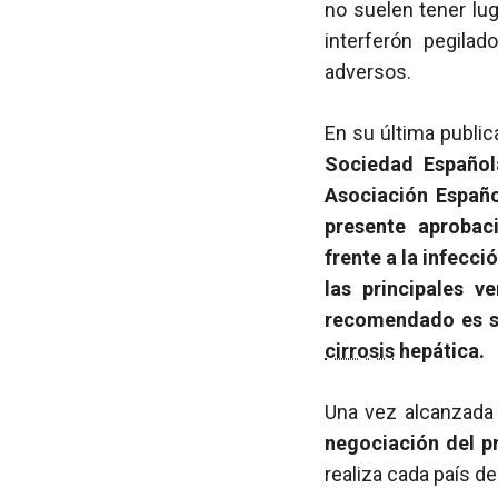
no suelen tener lug
interferón pegilad
adversos.
En su última publi
Sociedad Español
Asociación Españo
presente aprobac
frente a la infecci
las principales v
recomendado es si
cirrosis
hepática.
Una vez alcanzada 
negociación del p
realiza cada país de