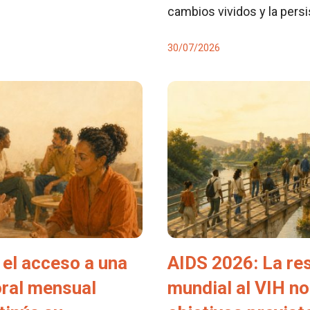
cambios vividos y la pers
30/07/2026
el acceso a una
AIDS 2026: La re
oral mensual
mundial al VIH no