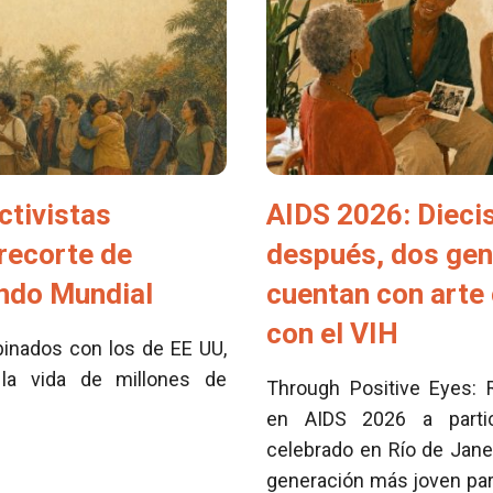
ctivistas
AIDS 2026: Dieci
 recorte de
después, dos ge
ondo Mundial
cuentan con arte 
con el VIH
inados con los de EE UU,
la vida de millones de
Through Positive Eyes: 
en AIDS 2026 a partici
celebrado en Río de Jane
generación más joven para