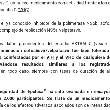
svir), un nuevo medicamento con actividad frente a los gen
patitis C (
VHC
).
el ya conocido inhibidor de la polimerasa NS5b, sofos
 complejo de replicación NS5a, velpatasvir.
os datos procedentes del estudio ASTRAL-5 (véase
ombinación sofosbuvir/velpatasvir fue bien tolera
s coinfectadas por el
VIH
y el
VHC
de cualquiera de
rvándose resultados similares a los registra
en todo caso, siempre con tasas de curación de al
®
seguridad de Epclusa
ha sido evaluada en ensayos
 2.000 participantes
.
Se trata de un medicamento,
ía de los efectos adversos asociados son de intensida