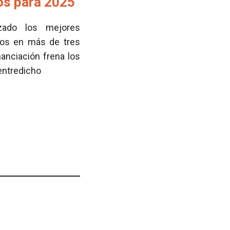
tos para 2025
zado los mejores
cos en más de tres
nanciación frena los
 entredicho