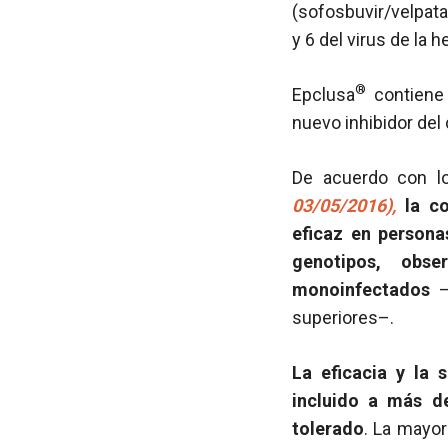
(sofosbuvir/velpata
y 6 del virus de la he
®
Epclusa
contiene 
nuevo inhibidor del
De acuerdo con l
03/05/2016),
la c
eficaz en persona
genotipos, obse
monoinfectados
–
superiores–.
La eficacia y la 
incluido a más de
tolerado
. La mayor