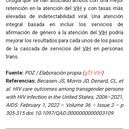
cirugía que se han asociado ambos con una mejor
retención en la atención del
VIH
y con tasas más
elevadas de indetectabilidad viral. Una atención
integral basada en incluir los servicios de
afirmación de género a la atención del
VIH
podría
mejorar los resultados para cada unos de los pasos
de la cascada de servicios del
VIH
en personas
trans.
Fuente:
POZ / Elaboración propia (
gTt-VIH
)
Referencias:
Becasen JS, Morris JD, Denard, CL, et
al. HIV care outcomes among transgender persons
with HIV infection in the United States, 2006–2021,
AIDS: February 1, 2022 – Volume 36 – Issue 2 –
p
305-315 doi: 10.1097/QAD.0000000000003109