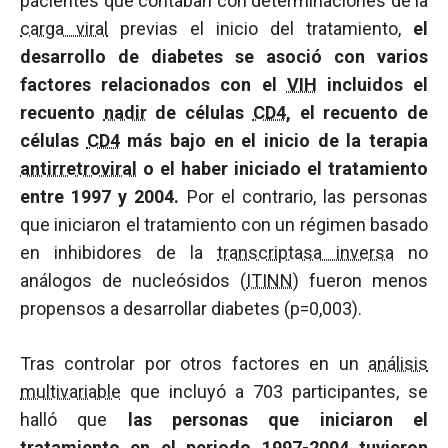
pacientes que contaban con determinaciones de la
carga viral
previas el inicio del tratamiento,
el
desarrollo de diabetes se asoció con varios
factores relacionados con el
VIH
incluidos el
recuento
nadir
de células
CD4
, el recuento de
células
CD4
más bajo en el inicio de la terapia
antirretroviral
o el haber iniciado el tratamiento
entre 1997 y 2004.
Por el contrario, las personas
que iniciaron el tratamiento con un régimen basado
en inhibidores de la
transcriptasa inversa
no
análogos de nucleósidos (
ITINN
) fueron menos
propensos a desarrollar diabetes (p=0,003).
Tras controlar por otros factores en un
análisis
multivariable
que incluyó a 703 participantes, se
halló que
las personas que iniciaron el
tratamiento en el periodo 1997-2004 tuvieron