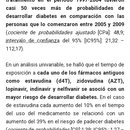
casi 50 veces más de probabilidades de
desarrollar diabetes en comparación con las
personas que lo comenzaron entre 2005 y 2009
(
cociente
de
probabilidades ajustado
[CPa]: 48,9;
intervalo de confianza
del 95% [IC95%]: 21,32 –
112,17).
En un análisis univariable, se halló que el tiempo de
exposición a
cada uno de los fármacos antiguos
como estavudina (d4T), zidovudina (AZT),
lopinavir, indinavir y nelfivanir se asoció con un
mayor riesgo de desarrollar diabetes.
En el caso
de estavudina cada aumento del 10% en el tiempo
del uso del medicamento se relacionó con un
aumento del 39% en el riesgo de padecer diabetes
(
cociente
de
probabilidades
[CP]:1,39; IC95%: 1,27 –