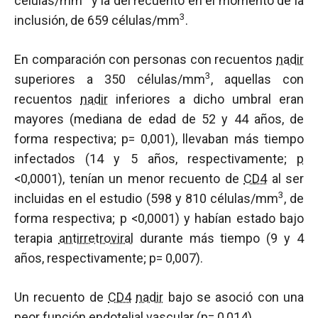
células/mm
y la del recuento en el momento de la
3
inclusión, de 659 células/mm
.
En comparación con personas con recuentos
nadir
3
superiores a 350 células/mm
, aquellas con
recuentos
nadir
inferiores a dicho umbral eran
mayores (mediana de edad de 52 y 44 años, de
forma respectiva; p= 0,001), llevaban más tiempo
infectados (14 y 5 años, respectivamente;
p
<0,0001), tenían un menor recuento de
CD4
al ser
3
incluidas en el estudio (598 y 810 células/mm
, de
forma respectiva;
p
<0,0001) y habían estado bajo
terapia
antirretroviral
durante más tiempo (9 y 4
años, respectivamente; p= 0,007).
Un recuento de
CD4
nadir
bajo se asoció con una
peor función endotelial vascular (p= 0,014).