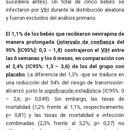
sucediera antes). Un total de cinco bebés se
infectaron por
VIH
durante la distribución aleatoria
y fueron excluidos del análisis primario.
El 1,1% de los bebés que recibieron nevirapina de
manera prolongada (
intervalo de confianza
del
95%
[IC95%]:
0,3 – 1,8) contrajeron el
VIH
entre
las 6 semanas y los 6 meses
,
en comparación con
el 2,4% (IC95%: 1,3 – 3,6) de los del grupo con
placebo
. La diferencia del 1,3% -que se traduce en
una reducción del 54% del riesgo de transmisión-
alcanzó justo la
significación estadística
(IC95%: 0
– 2,6; p= 0,049). Sin embargo, las tasas de
mortalidad (1,2% frente al 1,1%, respectivamente;
p= 0,81) y las tasas de mortalidad e infección
combinadas (2,3% frente al 3,2%; p= 0,27) no