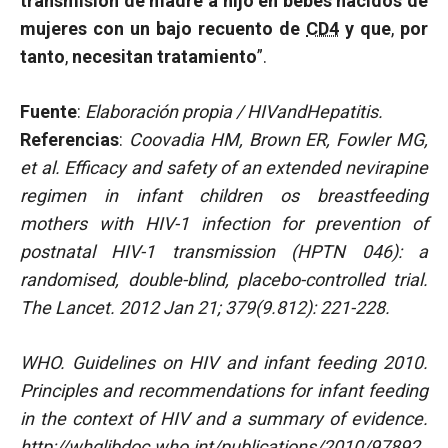
transmisión de madre a hijo en bebés nacidos de
mujeres con un bajo recuento de
CD4
y que
,
por
tanto
,
necesitan tratamiento
”.
Fuente
:
Elaboración propia / HIVandHepatitis.
Referencias
:
Coovadia HM, Brown ER, Fowler MG,
et al.
Efficacy and safety of an extended nevirapine
regimen in infant children os breastfeeding
mothers with HIV-1 infection for prevention of
postnatal HIV-1 transmission (HPTN 046): a
randomised, double-blind, placebo-controlled trial.
The Lancet. 2012 Jan 21; 379(9.812): 221-228.
WHO. Guidelines on HIV and infant feeding 2010.
Principles and recommendations for infant feeding
in the context of HIV and a summary of evidence.
http://whqlibdoc.who.int/publications/2010/97892