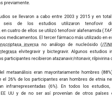
as previamente.
udios se llevaron a cabo entre 2003 y 2015 y en total
n seis de los estudios utilizaron tenofovir di
 en cuatro de ellos se utilizó tenofovir alafenamida (
TAF
s medicamentos. El tercer fármaco más utilizado en es
anscriptasa inversa
no análogo de nucleósido (
ITIN
integrasa
elvitegravir y bictegravir. Algunos estudios 
s participantes recibieron atazanavir/ritonavir, rilpivirina 
del metaanálisis eran mayoritariamente hombres (88%
e el 26% de los participantes eran hombres de etnia ne
an infrarrepresentadas (6%). En todos los estudios,
n EE UU y de no ser así provenían de otros países 