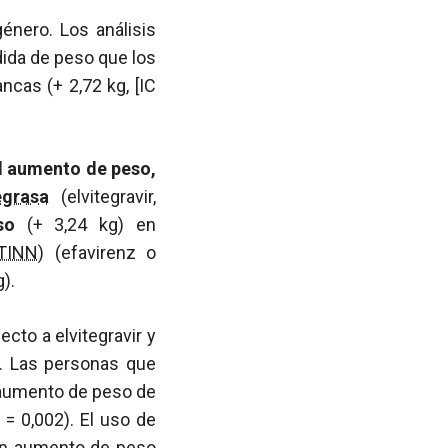
énero. Los análisis
ida de peso que los
ncas (+ 2,72 kg, [IC
el aumento de peso,
egrasa
(elvitegravir,
so
(+ 3,24 kg) en
ITINN
) (efavirenz o
g).
cto a elvitegravir y
z. Las personas que
n aumento de peso de
p
= 0,002). El uso de
 un aumento de peso