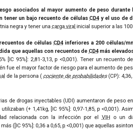
iesgo asociados al mayor aumento de peso durante
n tener un bajo recuento de células
CD4
y el uso de 
tnia negra y tener una
carga viral
inicial superior a las 1
recuentos de células
CD4
inferiores a 200 células/
ida que aquellas con recuentos de
CD4
más elevado
% [IC 95%]: 2,81-3,13,
p
<0,001). Tener un recuento d
n fue el mayor factor de riesgo para el aumento de pe
al
de la persona (
cociente de probabilidades
(CP): 4,36,
ias de drogas inyectables (UDI) aumentaron de peso 
utilizaban (+ 1,41kg, [IC 95%]: 0,97-1,85,
p
<0,001). Asi
ad relacionada con la infección por el
VIH
o un di
más ([IC 95%]: 0,36 a 0,65,
p
<0,001) que aquellas asinto