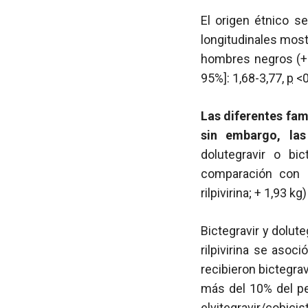
El origen étnico s
longitudinales mos
hombres negros (+ 1
95%]: 1,68-3,77,
p
<0
Las diferentes fam
sin embargo, las
dolutegravir o bic
comparación con 
rilpivirina; + 1,93 kg
Bictegravir y dolut
rilpivirina se aso
recibieron bictegra
más del 10% del 
elvitegravir/cobic