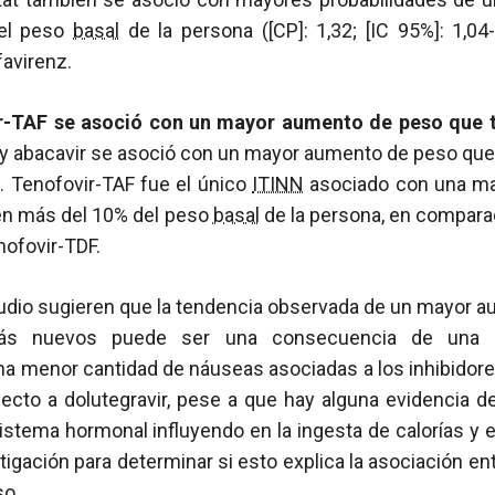
el peso
basal
de la persona ([CP]: 1,32; [IC 95%]: 1,04
avirenz.
ir-TAF se asoció con un mayor aumento de peso que 
) y abacavir se asoció con un mayor aumento de peso que
). Tenofovir-TAF fue el único
ITINN
asociado con una ma
en más del 10% del peso
basal
de la persona, en compara
nofovir-TDF.
tudio sugieren que la tendencia observada de un mayor 
s nuevos puede ser una consecuencia de una me
una menor cantidad de náuseas asociadas a los inhibidore
pecto a dolutegravir, pese a que hay alguna evidencia d
sistema hormonal influyendo en la ingesta de calorías y e
igación para determinar si esto explica la asociación en
so.