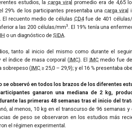
ferentes estudios, la
carga viral
promedio era de 4,65 log
l 29% de los participantes presentaba una
carga viral
i
. El recuento medio de células
CD4
fue de 401 célula
3
nferior a las 200 células/mm
. El 19% tenía una enferme
IH
o un diagnóstico de
SIDA
.
ios, tanto al inicio del mismo como durante el segu
 el índice de masa corporal (
IMC
). El
IMC
medio fue del 
ía sobrepeso (
IMC
≥ 25,0 – 29,9); y el 16 % presentaba ob
 se observó en todos los brazos de los diferentes estu
articipantes ganaron una mediana de 2 kg, produ
urante las primeras 48 semanas tras el inicio del tr
ganó, al menos, 10 kg en el transcurso de 96 semanas y 
cias de peso se observaron en los estudios más recie
on el régimen experimental.