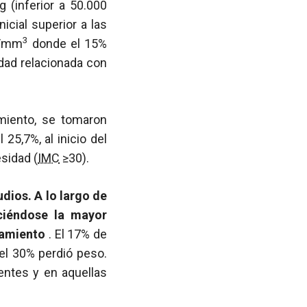
 (inferior a 50.000
nicial superior a las
3
s/mm
donde el 15%
dad relacionada con
imiento, se tomaron
25,7%, al inicio del
esidad (
IMC
≥30).
dios. A lo largo de
ciéndose la mayor
atamiento
. El 17% de
el 30% perdió peso.
ntes y en aquellas