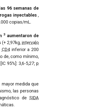
 las 96 semanas de
drogas inyectables
,
00.000 copias/mL.
3
mm
aumentaron de
s
(+ 2,97kg,
intervalo
e
CD4
inferior a 200
so de, como mínimo,
 [IC 95%]: 3,6-5,27;
p
en mayor medida que
mismo, las personas
agnóstico de
SIDA
máticas.