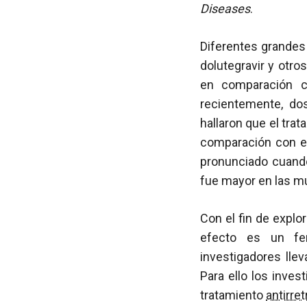
Diseases
.
Diferentes grandes
dolutegravir y otro
en comparación co
recientemente, do
hallaron que el tr
comparación con e
pronunciado cuando
fue mayor en las m
Con el fin de explo
efecto es un fen
investigadores lle
Para ello los inves
tratamiento
antirret