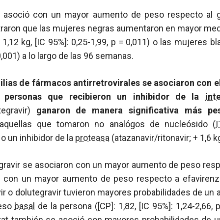
e asoció con un mayor aumento de peso respecto al g
traron que las mujeres negras aumentaron en mayor med
,12 kg, [IC 95%]: 0,25-1,99,
p
= 0,011) o las mujeres bla
,001) a lo largo de las 96 semanas.
ilias de fármacos antirretrovirales se asociaron con 
 personas que recibieron un inhibidor de la
int
tegravir)
ganaron de manera significativa más pe
aquellas que tomaron no analógos de nucleósido (
) o un inhibidor de la
proteasa
(atazanavir/ritonavir; + 1,6 k
egravir se asociaron con un mayor aumento de peso respe
ció con un mayor aumento de peso respecto a efaviren
vir o dolutegravir tuvieron mayores probabilidades de u
peso
basal
de la persona ([CP]: 1,82, [IC 95%]: 1,24-2,66,
istat también se asoció con mayores probabilidades de