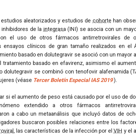
 estudios aleatorizados y estudios de
cohorte
han obser
s inhibidores de la
integrasa
(INI) se asocia con un may
n el uso de otros fármacos antirretrovirales de o
s ensayos clínicos de gran tamaño realizados en el Á
atamiento basado en dolutegravir se asoció con un mayor
l tratamiento basado en efavirenz, asimismo el aumen
 dolutegravir se combinó con tenofovir alafenamida (
ujeres (véase
Tercer Boletín Especial IAS 2019
).
rar si el aumento de peso está causado por el uso de dol
ómeno extendido a otros fármacos antirretrovir
varon a cabo un metaanálisis que incluyó datos de och
tigadores buscaron posibles relaciones entre los facto
roviral
, las características de la infección por el
VIH
y el 