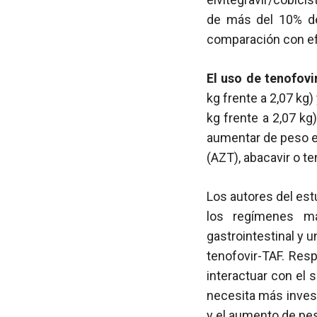
de más del 10% d
comparación con ef
El uso de tenofov
kg frente a 2,07 kg
kg frente a 2,07 kg
aumentar de peso 
(AZT), abacavir o te
Los autores del es
los regímenes má
gastrointestinal y 
tenofovir-TAF. Res
interactuar con el 
necesita más invest
y el aumento de pe