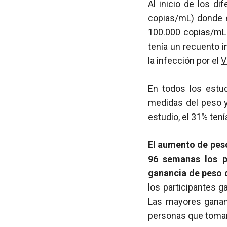
Al inicio de los di
copias/mL) donde e
100.000 copias/mL
tenía un recuento i
la infección por el
V
En todos los estud
medidas del peso y
estudio, el 31% ten
El aumento de peso
96 semanas los p
ganancia de peso d
los participantes 
Las mayores ganan
personas que tomar