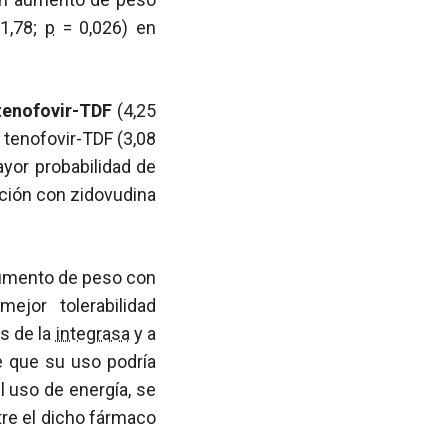
-1,78;
p
= 0,026) en
tenofovir-TDF
(4,25
 tenofovir-TDF (3,08
yor probabilidad de
ción con zidovudina
aumento de peso con
jor tolerabilidad
s de la
integrasa
y a
e que su uso podría
l uso de energía, se
tre el dicho fármaco