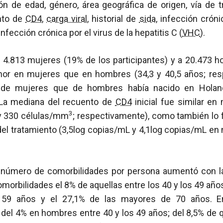
ón de edad, género, área geográfica de origen, vía de 
nto de
CD4
,
carga viral
, historial de
sida
, infección cróni
 infección crónica por el virus de la hepatitis C (
VHC
).
 a 4.813 mujeres (19% de los participantes) y a 20.473
nor en mujeres que en hombres (34,3 y 40,5 años; res
 de mujeres que de hombres había nacido en Holand
 La mediana del recuento de
CD4
inicial fue similar e
3
 330 células/mm
; respectivamente), como también lo 
 del tratamiento (3,5log copias/mL y 4,1log copias/mL e
l número de comorbilidades por persona aumentó con l
morbilidades el 8% de aquellas entre los 40 y los 49 año
y 59 años y el 27,1% de las mayores de 70 años. E
del 4% en hombres entre 40 y los 49 años; del 8,5% de 