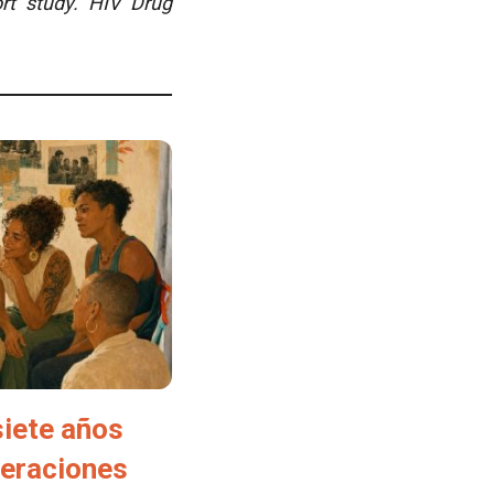
rt study. HIV Drug
siete años
neraciones