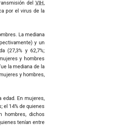
transmisión del
VIH
,
ca por el virus de la
 hombres. La mediana
pectivamente) y un
a (27,3% y 62,7%;
n mujeres y hombres
fue la mediana de la
n mujeres y hombres,
a edad. En mujeres,
s; el 14% de quienes
n hombres, dichos
quienes tenían entre