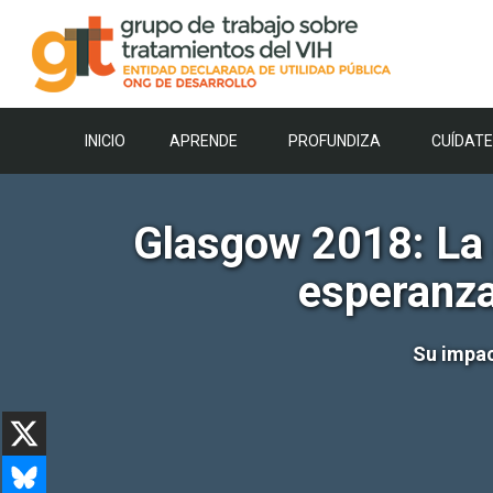
Saltar
al
contenido
INICIO
APRENDE
PROFUNDIZA
CUÍDATE
Glasgow 2018: La 
esperanza
Su impac