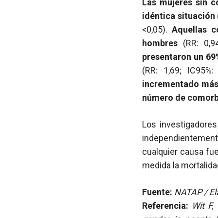
Las mujeres sin c
idéntica situación
<0,05).
Aquellas c
hombres
(RR: 0,94
presentaron un 69
(RR: 1,69; IC95%:
incrementado más 
número de comorb
Los investigadores
independientemente
cualquier causa fue
medida la mortalid
Fuente:
NATAP / Ela
Referencia:
Wit F,