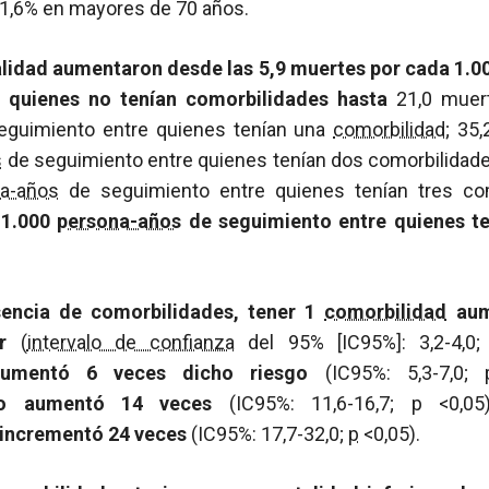
21,6% en mayores de 70 años.
alidad aumentaron desde las 5,9 muertes por cada 1.0
 quienes no tenían comorbilidades hasta
21,0 muert
guimiento entre quienes tenían una
comorbilidad
; 35
s
de seguimiento entre quienes tenían dos comorbilidade
a-años
de seguimiento entre quienes tenían tres co
 1.000
persona-años
de seguimiento entre quienes t
sencia de comorbilidades, tener 1
comorbilidad
aum
r
(
intervalo de confianza
del 95% [IC95%]: 3,2-4,0
aumentó 6 veces dicho riesgo
(IC95%: 5,3-7,0;
lo aumentó 14 veces
(IC95%: 11,6-16,7;
p
<0,0
 incrementó 24 veces
(IC95%: 17,7-32,0;
p
<0,05).