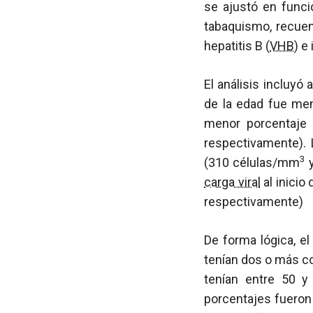
se ajustó en funci
tabaquismo, recue
hepatitis B (
VHB
) e
El análisis incluyó
de la edad fue me
menor porcentaje
respectivamente).
3
(310 células/mm
y
carga viral
al inicio
respectivamente)
De forma lógica, e
tenían dos o más co
tenían entre 50 
porcentajes fueron 