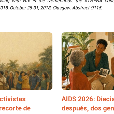
living with HIV in the Netherlands: the ATHENA coho
018, October 28-31, 2018, Glasgow. Abstract O115.
ctivistas
AIDS 2026: Dieci
 recorte de
después, dos ge