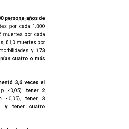
00
persona-años
de
es por cada 1.000
,2 muertes por cada
s; 81,0 muertes por
morbilidades y
173
enían cuatro o más
entó 3,6 veces el
;
p
<0,05),
tener 2
p
<0,05),
tener 3
5)
y tener cuatro