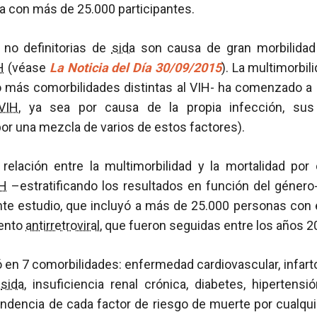
 con más de 25.000 participantes.
no definitorias de
sida
son causa de gran morbilidad 
H
(véase
La Noticia del Día 30/09/2015
). La multimorbi
 más comorbilidades distintas al VIH- ha comenzado a 
VIH
, ya sea por causa de la propia infección, sus
or una mezcla de varios de estos factores).
 relación entre la multimorbilidad y la mortalidad por
IH
–estratificando los resultados en función del género-
nte estudio, que incluyó a más de 25.000 personas con 
ento
antirretroviral
, que fueron seguidas entre los años 2
ó en 7 comorbilidades: enfermedad cardiovascular, infart
e
sida
, insuficiencia renal crónica, diabetes, hipertens
pendencia de cada factor de riesgo de muerte por cualquie