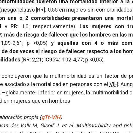
omorbilidades tuvieron una mortalidad inferior a la
(
riesgo relativo
[RR]: 0,55 en mujeres sin comorbilidades
on una o 2 comorbilidades presentaron una mortali
 y RR: 1,0; respectivamente).
Las mujeres con tre
% más de riesgo de fallecer que los hombres en las 
 1,09-2,61;
p
<0,05)
y aquellas con 4 o más comor
de dos veces el riesgo de fallecer respecto a los ho
ilidades
(RR: 2,21; IC95%: 1,02-4,77;
p
<0,05).
 concluyeron que la multimorbilidad es un factor de p
 asociado a la mortalidad en personas con el
VIH
. Aunq
 –globalmente- inferior en mujeres, la multimorbilidad
ad en mujeres que en hombres.
boración propia (
gTt-VIH
)
 van der Valk M, Gisolf J, et al.
Multimorbidity and risk