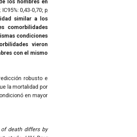
 de los hombres en
; IC95%: 0,43-0,70;
p
dad similar a los
s comorbilidades
mismas condiciones
bilidades vieron
mbres con el mismo
redicción robusto e
ue la mortalidad por
 condicionó en mayor
 of death differs by