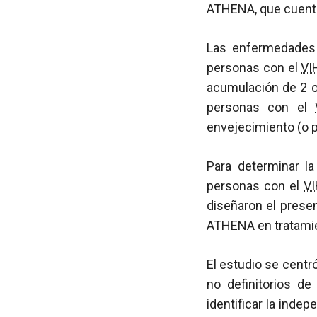
ATHENA, que cuenta
Las enfermedades 
personas con el
VI
acumulación de 2 o
personas con el
envejecimiento (o p
Para determinar la
personas con el
V
diseñaron el prese
ATHENA en tratami
El estudio se centr
no definitorios d
identificar la inde