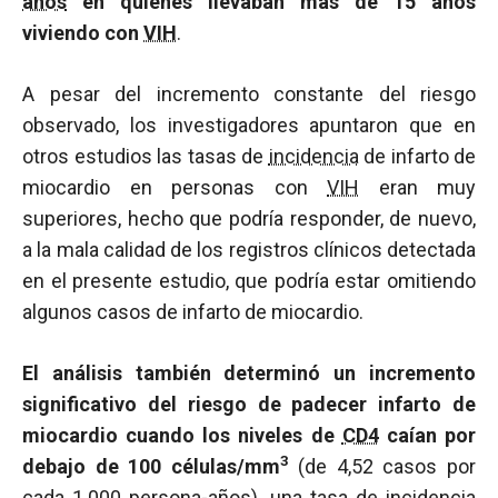
años
en quienes llevaban más de 15 años
viviendo con
VIH
.
A pesar del incremento constante del riesgo
observado, los investigadores apuntaron que en
otros estudios las tasas de
incidencia
de infarto de
miocardio en personas con
VIH
eran muy
superiores, hecho que podría responder, de nuevo,
a la mala calidad de los registros clínicos detectada
en el presente estudio, que podría estar omitiendo
algunos casos de infarto de miocardio.
El análisis también determinó un incremento
significativo del riesgo de padecer infarto de
miocardio cuando los niveles de
CD4
caían por
3
debajo de 100 células/mm
(de 4,52 casos por
cada 1.000
persona-años
), una tasa de
incidencia