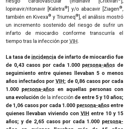
riesgo cardiovascular (indinavir [Crixivan
],
®
®
lopinavir/ritonavir [Kaletra
] y/o abacavir [Ziagen
,
®
®
también en Kivexa
y Triumeq
], el análisis mostró
un incremento sostenido del riesgo de sufrir un
infarto de miocardio conforme transcurría el
tiempo tras la infección por
VIH
.
La tasa de
incidencia
de infarto de miocardio fue
de 0,43 casos por cada 1.000
persona-años
de
seguimiento entre quienes llevaban 5 o menos
años infectados por
VIH
; de 0,86 casos por cada
1.000
persona-años
en aquellas personas con
una evolución
de la infección
de entre 5 y 10 años;
de 1,06 casos por cada 1.000
persona-años
entre
quienes llevaban viviendo con
VIH
entre 10 y 15
años; y de 2,65 casos por cada 1.000
persona-