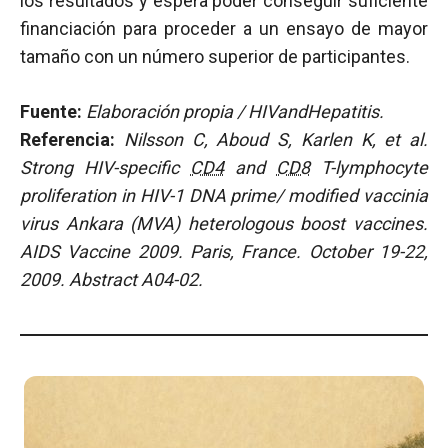
los resultados y espera poder conseguir suficiente
financiación para proceder a un ensayo de mayor
tamaño con un número superior de participantes.
Fuente:
Elaboración propia / HIVandHepatitis.
Referencia:
Nilsson C, Aboud S, Karlen K, et al.
Strong HIV-specific
CD4
and
CD8
T-lymphocyte
proliferation in HIV-1 DNA prime/ modified vaccinia
virus Ankara (MVA) heterologous boost vaccines.
AIDS Vaccine 2009. Paris, France. October 19-22,
2009. Abstract A04-02.