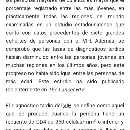
las personas mayores de 50 años es mayor que el
porcentaje registrado entre las más jóvenes, en
prácticamente todas las regiones del mundo
examinadas en un estudio estadounidense que
contó con datos procedentes de siete grandes
cohortes de personas con el
VIH
. Además, se
comprobó que las tasas de diagnósticos tardíos
habían disminuido entre las personas jóvenes en
muchas regiones en los últimos años, pero este
progreso no había sido igual entre las personas de
más edad. Este estudio ha sido publicado
recientemente en
The Lancet HIV
El diagnóstico tardío del
VIH
se define como aquel
que se produce cuando la persona tiene un
3
recuento de
CD4
de 350 células/mm
o inferior y,
en general, se debe a que la persona ya lleva un