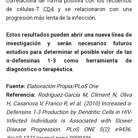
correlaciona de forma positiva con los recuentos
de células-T
CD4
y se relacionaron con una
progresión más lenta de la infección
.
Estos resultados pueden abrir una nueva línea de
investigación y serán necesarios futuros
estudios para determinar el posible valor de las
α-defensinas 1-3 como herramienta de
diagnóstico o terapéutica
.
Fuente:
Elaboración Propia/PLoS One
Referencia:
Rodríguez-García M, Climent N, Oliva
H, Casanova V, Franco R, et al. (2010) Increased α-
Defensins 1-3 Production by Dendritic Cells in HIV-
Infected Individuals Is Associated with Slower
Disease Progression. PLoS ONE 5(2): e9436.
doi:10.1371/journal.pone.0009436