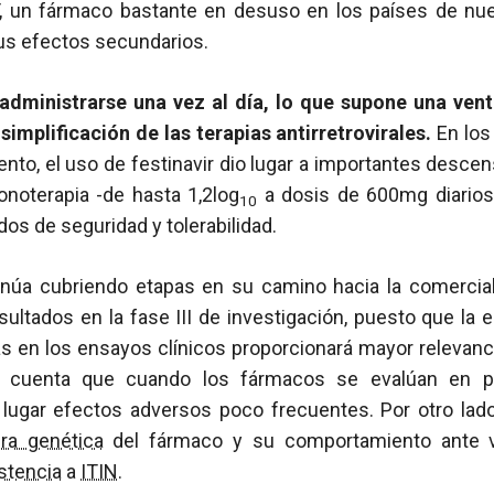
, un fármaco bastante en desuso en los países de nu
s efectos secundarios.
dministrarse una vez al día, lo que supone una vent
simplificación de las terapias antirretrovirales.
En los
to, el uso de festinavir dio lugar a importantes desce
noterapia -de hasta 1,2log
a dosis de 600mg diarios
10
os de seguridad y tolerabilidad.
ntinúa cubriendo etapas en su camino hacia la comercial
ultados en la fase III de investigación, puesto que la
 en los ensayos clínicos proporcionará mayor relevanci
 cuenta que cuando los fármacos se evalúan en 
n lugar efectos adversos poco frecuentes. Por otro lad
era genética
del fármaco y su comportamiento ante v
stencia
a
ITIN
.