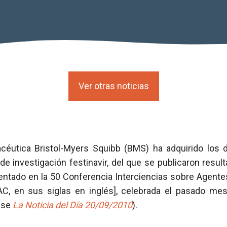
Ver otras noticias
céutica Bristol-Myers Squibb (BMS) ha adquirido los 
de investigación festinavir, del que se publicaron res
entado en la 50 Conferencia Interciencias sobre Agente
AC, en sus siglas en inglés], celebrada el pasado m
ase
La Noticia del Día 20/09/2010
).