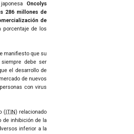
a japonesa
Oncolys
os 286 millones de
omercialización de
 porcentaje de los
e manifiesto que su
e siempre debe ser
que el desarrollo de
al mercado de nuevos
n personas con virus
o (
ITIN
) relacionado
de inhibición de la
ersos inferior a la