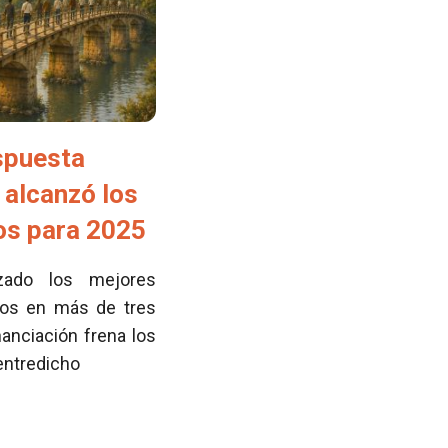
spuesta
 alcanzó los
tos para 2025
zado los mejores
cos en más de tres
nanciación frena los
 entredicho