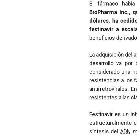
El fármaco había
BioPharma Inc., q
dólares, ha cedid
festinavir a escal
beneficios derivado
La adquisición del
a
desarrollo va por
considerado una no
resistencias a los 
antirretrovirales. 
resistentes a las c
Festinavir es un in
estructuralmente c
síntesis del
ADN
mi