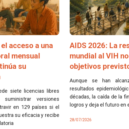
el acceso a una
AIDS 2026: La re
oral mensual
mundial al VIH no
tinúa su
objetivos previs
n
Aunque se han alcan
resultados epidemiológi
e siete licencias libres
décadas, la caída de la fi
 suministrar versiones
logros y deja el futuro en
travir en 129 países si el
tra su eficacia y recibe
28/07/2026
latoria