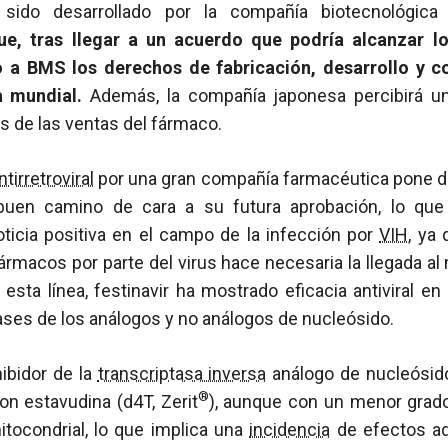
 sido desarrollado por la compañía biotecnológic
ue, tras llegar a un acuerdo que podría alcanzar l
o a BMS los derechos de fabricación, desarrollo y c
a mundial.
Además, la compañía japonesa percibirá un
s de las ventas del fármaco.
ntirretroviral
por una gran compañía farmacéutica pone d
 buen camino de cara a su futura aprobación, lo qu
ticia positiva en el campo de la infección por
VIH
, ya 
fármacos por parte del virus hace necesaria la llegada 
En esta línea, festinavir ha mostrado eficacia antiviral e
lases de los análogos y no análogos de nucleósido.
hibidor de la
transcriptasa inversa
análogo de nucleósid
®
on estavudina (d4T, Zerit
), aunque con un menor grado 
tocondrial, lo que implica una
incidencia
de efectos adv