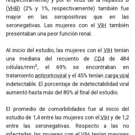
(
VHB
) (2% y 1%, respectivamente) también fue
mayor en las seropositivas que en las
seronegativas. Las mujeres con el
VIH
también
presentaban una peor función renal.
Al inicio del estudio, las mujeres con el
VIH
tenían
una mediana del recuento de
CD4
de 484
3
células/mm
, el 69% se encontraban en
tratamiento
antirretroviral
y el 45% tenían
carga viral
indetectable. El porcentaje de indetectabilidad viral
aumentó hasta más del 80% al final del estudio.
El promedio de comorbilidades fue al inicio del
estudio de 1,4 entre las mujeres con el
VIH
y de 1,2
entre las seronegativas. Respecto a las no
infectadas, las mujeres con el
VIH
tenían mayores