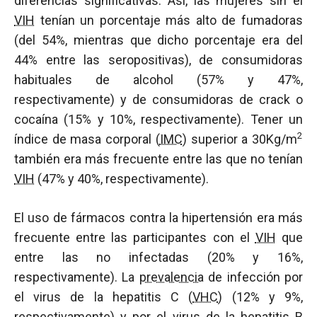
diferencias significativas. Así, las mujeres sin el
VIH
tenían un porcentaje más alto de fumadoras
(del 54%, mientras que dicho porcentaje era del
44% entre las seropositivas), de consumidoras
habituales de alcohol (57% y 47%,
respectivamente) y de consumidoras de crack o
cocaína (15% y 10%, respectivamente). Tener un
2
índice de masa corporal (
IMC
) superior a 30Kg/m
también era más frecuente entre las que no tenían
VIH
(47% y 40%, respectivamente).
El uso de fármacos contra la hipertensión era más
frecuente entre las participantes con el
VIH
que
entre las no infectadas (20% y 16%,
respectivamente). La
prevalencia
de infección por
el virus de la hepatitis C (
VHC
) (12% y 9%,
respectivamente) y por el virus de la hepatitis B