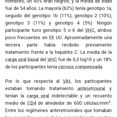
hombres; un 45% eran negros; y la media de edad
fue de 54 años. La mayoría (62%) tenía genotipo 1a,
seguido del genotipo 1b (11%), genotipo 2 (10%),
genotipo 3 (11%) y genotipo 4 (5%). Ningún
participante tuvo genotipo 5 o 6 del
VHC
, ambos
poco frecuentes en EE UU. Aproximadamente una
tercera parte había recibido previamente
tratamiento frente a la hepatitis C. La media de la
carga viral
basal
del
VHC
fue de 6,3 log10 y un 18%
de los participantes tenía
cirrosis compensada
.
Por lo que respecta al
VIH
, los participantes
estaban tomando tratamiento
antirretroviral
y
tenían la
carga viral
indetectable y un recuento
3
medio de
CD4
de alrededor de 600 células/mm
.
Entre los regímenes antirretrovirales que tomaban