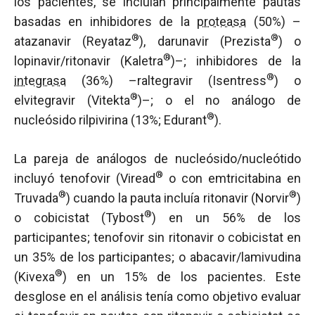
los pacientes, se incluían principalmente pautas
basadas en inhibidores de la
proteasa
(50%) –
®
®
atazanavir (Reyataz
), darunavir (Prezista
) o
®
lopinavir/ritonavir (Kaletra
)–; inhibidores de la
®
integrasa
(36%) –raltegravir (Isentress
) o
®
elvitegravir (Vitekta
)–; o el no análogo de
®
nucleósido rilpivirina (13%; Edurant
).
La pareja de análogos de nucleósido/nucleótido
®
incluyó tenofovir (Viread
o con emtricitabina en
®
®
Truvada
) cuando la pauta incluía ritonavir (Norvir
)
®
o cobicistat (Tybost
) en un 56% de los
participantes; tenofovir sin ritonavir o cobicistat en
un 35% de los participantes; o abacavir/lamivudina
®
(Kivexa
) en un 15% de los pacientes. Este
desglose en el análisis tenía como objetivo evaluar