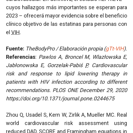
cuyos hallazgos más importantes se esperan para
2023 – ofrecerá mayor evidencia sobre el beneficio
clínico objetivo de las estatinas para personas con
el
VIH
.
Fuente:
TheBodyPro / Elaboración propia (
gTt-VIH
).
Referencias
:
Pawlos A, Broncel M, Wlazłowska E,
Jabłonowska E, Gorzelak-Pabiś
P
. Cardiovascular
risk and response to lipid lowering therapy in
patients with HIV infection according to different
recommendations. PLOS ONE December 29, 2020
https://doi.org/10.1371/journal.pone.0244675
Zhou Q, Usadel S, Kern W, Zirlik A, Mueller MC. Real
world cardiovascular risk assessment using
reduced DAD, SCORE and Framingham equations in