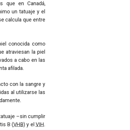
as que en Canadá,
imo un tatuaje y el
se calcula que entre
 piel conocida como
 atraviesan la piel
vados a cabo en las
ta afilada.
acto con la sangre y
as al utilizarse las
adamente.
tatuaje –sin cumplir
tis B (
VHB
) y el
VIH
.