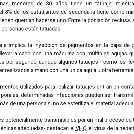
nas menores de 30 años tiene un tatuaje, mientr
l 8% de los estudiantes de secundaria tiene como mín
ienen querrían hacerse uno. Entre la población reclusa, 
as personas están tatuadas.
aje implica la inyección de pigmentos en la capa de
llevar a cabo con una máquina con múltiples agujas que
es por segundo, aunque algunos tatuajes –como los lle
r realizados a mano con una única aguja u otra herramien
mentos utilizados para realizar tatuajes entran en cont
rporales, determinadas infecciones pueden ser transmitid
ás de una persona si no se esteriliza el material adecu
es potencialmente transmisibles por un mal proceso de 
giénicas adecuadas- destacan el
VHC
, el virus de la hepati