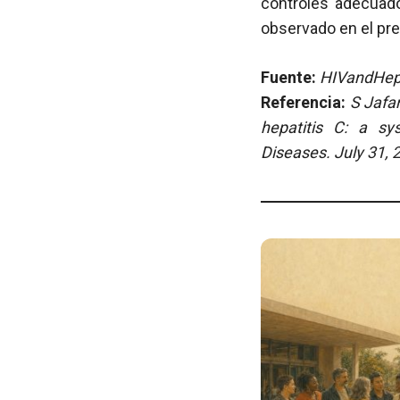
controles adecuado
observado en el pre
Fuente:
HIVandHepa
Referencia:
S Jafar
hepatitis C: a sy
Diseases
. July 31,