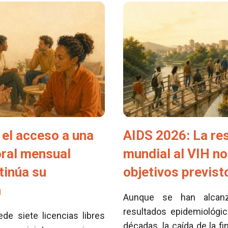
el acceso a una
AIDS 2026: La re
oral mensual
mundial al VIH no
tinúa su
objetivos previs
n
Aunque se han alcan
resultados epidemiológi
e siete licencias libres
décadas, la caída de la fi