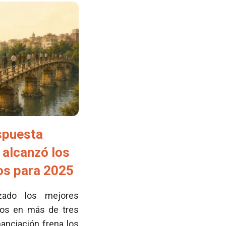
spuesta
 alcanzó los
tos para 2025
zado los mejores
cos en más de tres
nanciación frena los