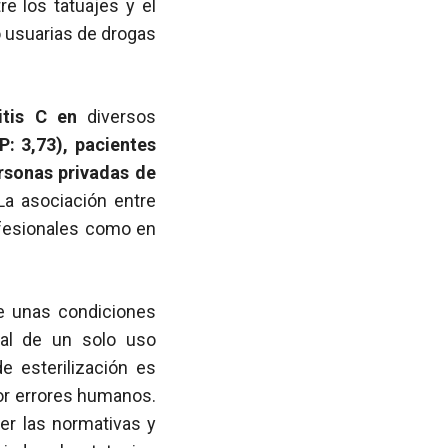
re los tatuajes y el
 usuarias de drogas
itis C en
diversos
: 3,73), pacientes
ersonas privadas de
 La asociación entre
rofesionales como en
de unas condiciones
ial de un solo uso
e esterilización es
or errores humanos.
cer las normativas y