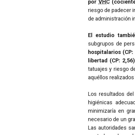
por
VHC
(cociente
riesgo de padecer 
de administración i
El estudio tambi
subgrupos de pers
hospitalarios (CP:
libertad (CP: 2,56
tatuajes y riesgo d
aquéllos realizados
Los resultados del
higiénicas adecua
minimizaría en gra
necesario de un gr
Las autoridades san