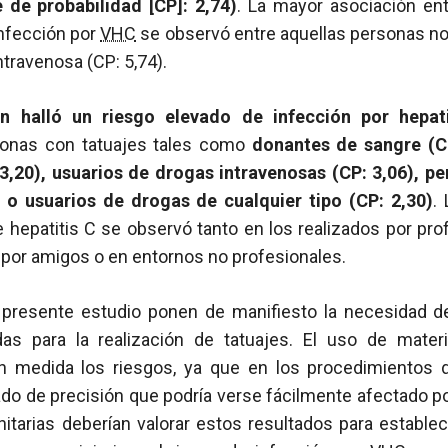
 de probabilidad [CP]: 2,74)
. La mayor asociación ent
infección por
VHC
se observó entre aquellas personas no
ntravenosa (CP: 5,74).
én halló un riesgo elevado de infección por hepat
onas con tatuajes tales como
donantes de sangre (CP
 3,20), usuarios de drogas intravenosas (CP: 3,06), p
) o usuarios de drogas de cualquier tipo (CP: 2,30)
.
e hepatitis C se observó tanto en los realizados por p
 por amigos o en entornos no profesionales.
 presente estudio ponen de manifiesto la necesidad 
das para la realización de tatuajes. El uso de mater
n medida los riesgos, ya que en los procedimientos d
ado de precisión que podría verse fácilmente afectado p
itarias deberían valorar estos resultados para estable