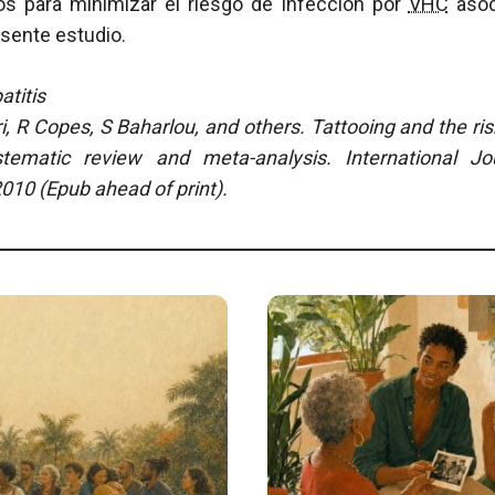
s para minimizar el riesgo de infección por
VHC
asoc
sente estudio.
titis
i, R Copes, S Baharlou, and others. Tattooing and the ris
stematic review and meta-analysis.
International Jo
 2010 (Epub ahead of print).