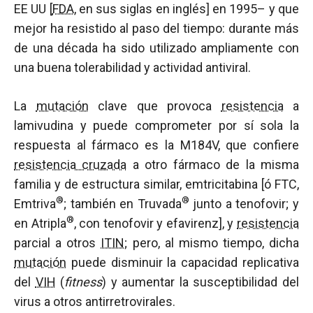
EE UU [
FDA
, en sus siglas en inglés] en 1995– y que
mejor ha resistido al paso del tiempo: durante más
de una década ha sido utilizado ampliamente con
una buena tolerabilidad y actividad antiviral.
La
mutación
clave que provoca
resistencia
a
lamivudina y puede comprometer por sí sola la
respuesta al fármaco es la M184V, que confiere
resistencia cruzada
a otro fármaco de la misma
familia y de estructura similar, emtricitabina [ó FTC,
®
®
Emtriva
; también en Truvada
junto a tenofovir; y
®
en Atripla
, con tenofovir y efavirenz], y
resistencia
parcial a otros
ITIN
; pero, al mismo tiempo, dicha
mutación
puede disminuir la capacidad replicativa
del
VIH
(
fitness
) y aumentar la susceptibilidad del
virus a otros antirretrovirales.