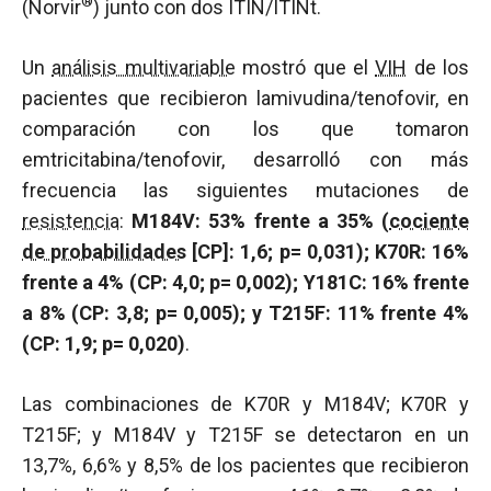
®
(Norvir
) junto con dos ITIN/ITINt.
Un
análisis multivariable
mostró que el
VIH
de los
pacientes que recibieron lamivudina/tenofovir, en
comparación con los que tomaron
emtricitabina/tenofovir, desarrolló con más
frecuencia las siguientes mutaciones de
resistencia
:
M184V: 53% frente a 35% (
cociente
de probabilidades
[CP]: 1,6; p= 0,031); K70R: 16%
frente a 4% (CP: 4,0; p= 0,002); Y181C: 16% frente
a 8% (CP: 3,8; p= 0,005); y T215F: 11% frente 4%
(CP: 1,9; p= 0,020)
.
Las combinaciones de K70R y M184V; K70R y
T215F; y M184V y T215F se detectaron en un
13,7%, 6,6% y 8,5% de los pacientes que recibieron