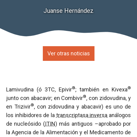
Juanse Hernández
Ver otras noticias
®
®
Lamivudina (ó 3TC, Epivir
; también en Kivexa
®
junto con abacavir; en Combivir
, con zidovudina, y
®
en Trizivir
, con zidovudina y abacavir) es uno de
los inhibidores de la
transcriptasa inversa
análogos
de nucleósido (
ITIN
) más antiguos –aprobado por
la Agencia de la Alimentación y el Medicamento de