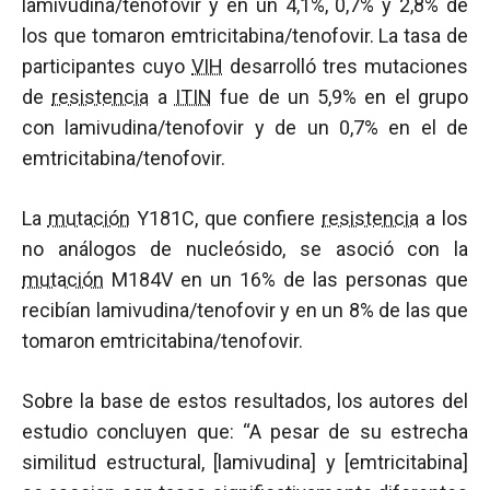
lamivudina/tenofovir y en un 4,1%, 0,7% y 2,8% de
los que tomaron emtricitabina/tenofovir. La tasa de
participantes cuyo
VIH
desarrolló tres mutaciones
de
resistencia
a
ITIN
fue de un 5,9% en el grupo
con lamivudina/tenofovir y de un 0,7% en el de
emtricitabina/tenofovir.
La
mutación
Y181C, que confiere
resistencia
a los
no análogos de nucleósido, se asoció con la
mutación
M184V en un 16% de las personas que
recibían lamivudina/tenofovir y en un 8% de las que
tomaron emtricitabina/tenofovir.
Sobre la base de estos resultados, los autores del
estudio concluyen que: “A pesar de su estrecha
similitud estructural, [lamivudina] y [emtricitabina]