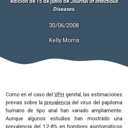
edición de 15 de junio de
Journal of Infectious
Diseases
.
30/06/2008
Kelly Morris
Como en el caso del
VPH
genital, las estimaciones
previas sobre la
prevalencia
del virus del papiloma
humano de tipo anal han variado ampliamente.
Aunque algunos estudios han mostrado una
prevalencia
del 1,2-8% en hombres asintomáticos