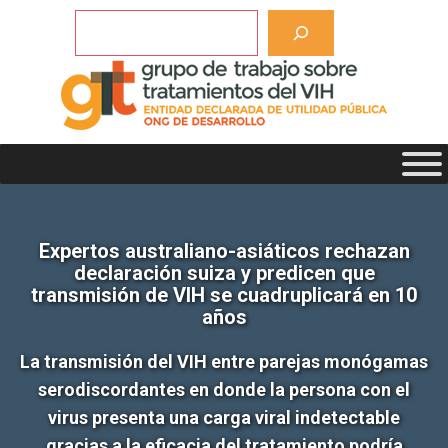
Saltar
Buscar
al
contenido
Expertos australiano-asiáticos rechazan
declaración suiza y predicen que
transmisión de VIH se cuadruplicará en 10
años
La transmisión del VIH entre parejas monógamas
serodiscordantes en donde la persona con el
virus presenta una carga viral indetectable
gracias a la eficacia del tratamiento podría