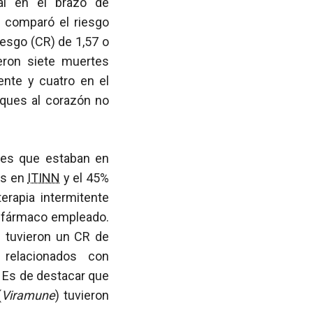
al en el brazo de
e comparó el riesgo
iesgo (CR) de 1,57 o
eron siete muertes
ente y cuatro en el
aques al corazón no
ntes que estaban en
os en
ITINN
y el 45%
erapia intermitente
de fármaco empleado.
N
tuvieron un CR de
relacionados con
 Es de destacar que
(
Viramune
) tuvieron