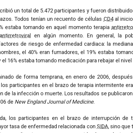
cribió un total de 5.472 participantes y fueron distribuid
razos. Todos tenían un recuento de células
CD4
al inici
85% estaba tomando en aquel momento terapia
antirretro
antirretroviral
en algún momento. En general, la pobl
factores de riesgo de enfermedad cardiaca: la median
hombres, el 40% eran fumadores, el 19% estaba toman
 el 16% estaba tomando medicación para rebajar el nivel 
minado de forma temprana, en enero de 2006, después
e los participantes en el brazo de terapia intermitente 
ón de la infección o muerte. Los resultados se publicaron 
006 de
New England Journal of Medicine
.
a, los participantes en el brazo de interrupción de 
yor tasa de enfermedad relacionada con
SIDA
, sino que