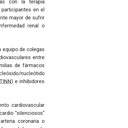
as con la terapia
participantes en el
ente mayor de sufrir
enfermedad renal o
un equipo de colegas
rdiovasculares entre
milias de fármacos
leósido/nucleótido
ITINN
) e inhibidores
ento cardiovascular
cardio “silenciosos”
arteria coronaria o