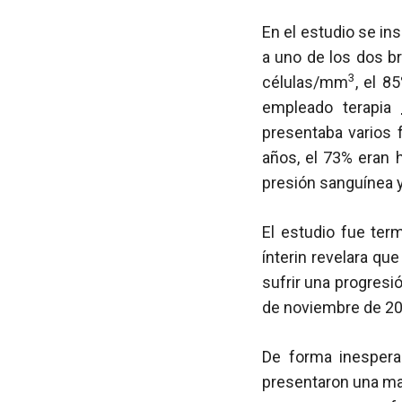
En el estudio se ins
a uno de los dos b
3
células/mm
, el 
empleado terapia
presentaba varios 
años, el 73% eran 
presión sanguínea y
El estudio fue ter
ínterin revelara qu
sufrir una progresi
de noviembre de 2
De forma inesperad
presentaron una ma