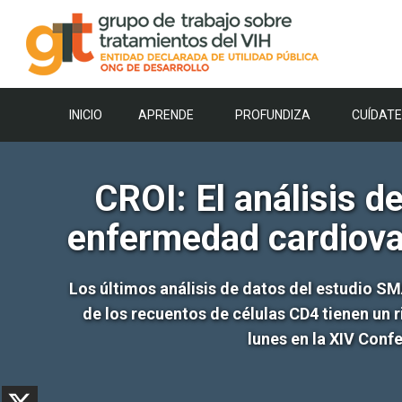
Saltar
al
contenido
INICIO
APRENDE
PROFUNDIZA
CUÍDATE
CROI: El análisis 
enfermedad cardiova
Los últimos análisis de datos del estudio S
de los recuentos de células CD4 tienen un 
lunes en la XIV Conf