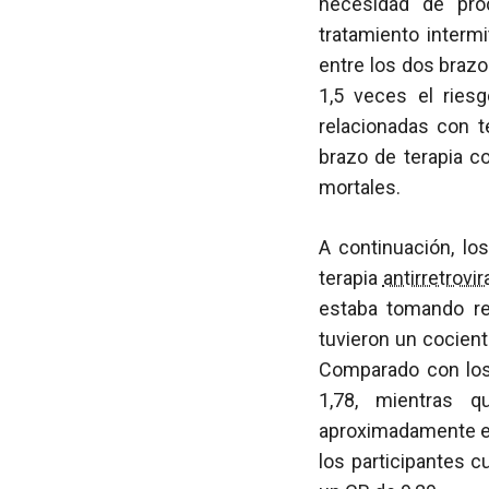
necesidad de pro
tratamiento interm
entre los dos brazo
1,5 veces el ries
relacionadas con t
brazo de terapia c
mortales.
A continuación, lo
terapia
antirretrovir
estaba tomando r
tuvieron un cocient
Comparado con lo
1,78, mientras
aproximadamente el
los participantes c