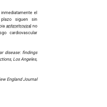
a inmediatamente el
 plazo siguen sin
apia
antirretroviral
no
sgo cardiovascular
ar disease: findings
tions, Los Angeles,
 New England Journal