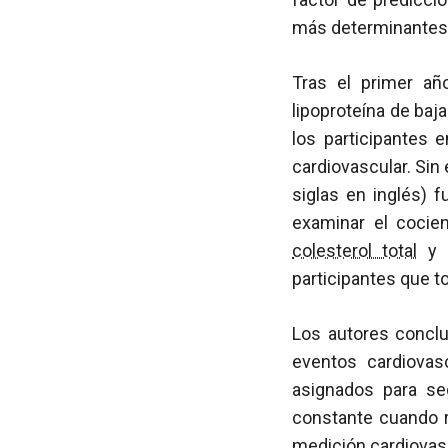
más determinantes
Tras el primer añ
lipoproteína de ba
los participantes 
cardiovascular. Sin
siglas en inglés) 
examinar el cocie
colesterol total
y L
participantes que 
Los autores concl
eventos cardiova
asignados para se
constante cuando r
medición cardiovasc