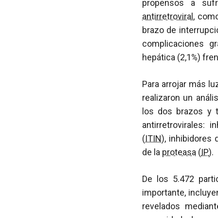
propensos a sufr
antirretroviral
, como
brazo de interrupci
complicaciones gr
hepática (2,1%) fren
Para arrojar más lu
realizaron un análi
los dos brazos y 
antirretrovirales: 
(
ITIN
), inhibidores 
de la
proteasa
(
IP
).
De los 5.472 parti
importante, incluye
revelados mediante