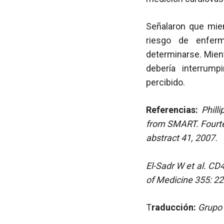
Señalaron que mien
riesgo de enferm
determinarse. Mient
debería interrump
percibido.
Referencias:
Phill
from SMART. Fourte
abstract 41, 2007.
El-Sadr W et al. CD
of Medicine 355: 2
T
raducción:
Grupo 