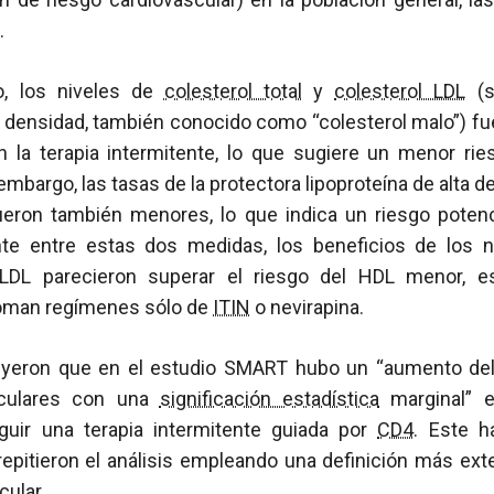
.
o, los niveles de
colesterol total
y
colesterol LDL
(s
ja densidad, también conocido como “colesterol malo”) f
en la terapia intermitente, lo que sugiere un menor r
 embargo, las tasas de la protectora lipoproteína de alta 
fueron también menores, lo que indica un riesgo poten
nte entre estas dos medidas, los beneficios de los 
DL parecieron superar el riesgo del HDL menor, es
toman regímenes sólo de
ITIN
o nevirapina.
uyeron que en el estudio SMART hubo un “aumento del
sculares con una
significación estadística
marginal” e
guir una terapia intermitente guiada por
CD4
. Este h
epitieron el análisis empleando una definición más exte
ular.