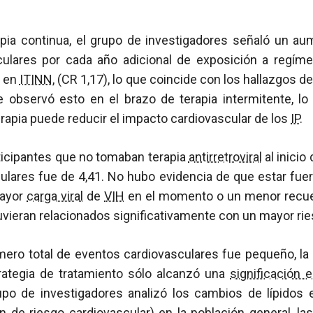
apia continua, el grupo de investigadores señaló un au
culares por cada año adicional de exposición a regí
s en
ITINN
, (CR 1,17), lo que coincide con los hallazgos de
 observó esto en el brazo de terapia intermitente, lo
terapia puede reducir el impacto cardiovascular de los
IP
.
ticipantes que no tomaban terapia
antirretroviral
al inicio
ulares fue de 4,41. No hubo evidencia de que estar fuer
mayor
carga viral
de
VIH
en el momento o un menor recue
ieran relacionados significativamente con un mayor rie
ero total de eventos cardiovasculares fue pequeño, la 
ategia de tratamiento sólo alcanzó una
significación e
po de investigadores analizó los cambios de lípidos 
n de riesgo cardiovascular) en la población general, la