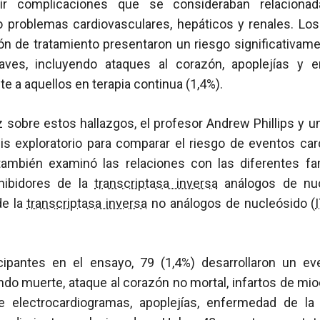
ir complicaciones que se consideraban relacionad
 problemas cardiovasculares, hepáticos y renales. Los 
ón de tratamiento presentaron un riesgo significativam
aves, incluyendo ataques al corazón, apoplejías y 
te a aquellos en terapia continua (1,4%).
z sobre estos hallazgos, el profesor Andrew Phillips y 
sis exploratorio para comparar el riesgo de eventos ca
también examinó las relaciones con las diferentes fa
inhibidores de la
transcriptasa inversa
análogos de nuc
de la
transcriptasa inversa
no análogos de nucleósido (
cipantes en el ensayo, 79 (1,4%) desarrollaron un ev
ndo muerte, ataque al corazón no mortal, infartos de mio
 electrocardiogramas, apoplejías, enfermedad de la 