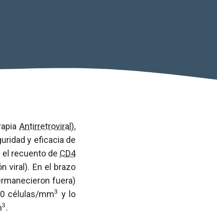
rapia
Antirretroviral
),
uridad y eficacia de
r el recuento de
CD4
 viral). En el brazo
permanecieron fuera)
3
50 células/mm
y lo
3
m
.