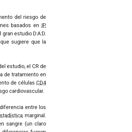
mento del riesgo de
menes basados en
IP
,
l gran estudio D:A:D.
 que sugiere que la
 del estudio, el CR de
a de tratamiento en
nto de células
CD4
sgo cardiovascular.
diferencia entre los
stadística
marginal.
en sangre (un claro
s diferencias fueron