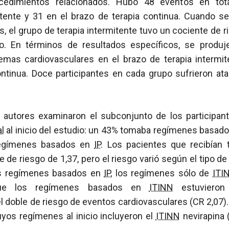
cedimientos relacionados. Hubo 48 eventos en tot
itente y 31 en el brazo de terapia continua. Cuando s
s, el grupo de terapia intermitente tuvo un cociente de r
go. En términos de resultados específicos, se produj
emas cardiovasculares en el brazo de terapia intermit
ontinua. Doce participantes en cada grupo sufrieron at
s autores examinaron el subconjunto de los participa
al
al inicio del estudio: un 43% tomaba regímenes basad
egímenes basados en
IP
. Los pacientes que recibían t
e de riesgo de 1,37, pero el riesgo varió según el tipo 
s regímenes basados en
IP
, los regímenes sólo de
ITI
 que los regímenes basados en
ITINN
estuvieron 
 doble de riesgo de eventos cardiovasculares (CR 2,07).
uyos regímenes al inicio incluyeron el
ITINN
nevirapina 