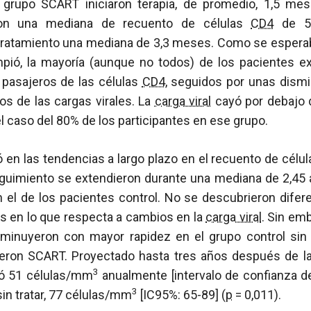
grupo SCART iniciaron terapia, de promedio, 1,5 m
on una mediana de recuento de células
CD4
de 50
tratamiento una mediana de 3,3 meses. Como se espera
umpió, la mayoría (aunque no todos) de los pacientes 
pasajeros de las células
CD4
, seguidos por unas dism
s de las cargas virales. La
carga viral
cayó por debajo 
 caso del 80% de los participantes en ese grupo.
ró en las tendencias a largo plazo en el recuento de célu
guimiento se extendieron durante una mediana de 2,45 
el de los pacientes control. No se descubrieron difere
os en lo que respecta a cambios en la
carga viral
. Sin em
minuyeron con mayor rapidez en el grupo control sin 
ieron SCART. Proyectado hasta tres años después de l
3
ió 51 células/mm
anualmente [intervalo de confianza de
3
sin tratar, 77 células/mm
[IC95%: 65-89] (
p
= 0,011).