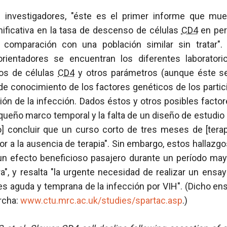
 investigadores, "éste es el primer informe que mues
ificativa en la tasa de descenso de células
CD4
en per
omparación con una población similar sin tratar". 
rientadores se encuentran los diferentes laborator
tos de células
CD4
y otros parámetros (aunque éste 
a de conocimiento de los factores genéticos de los parti
sión de la infección. Dados éstos y otros posibles facto
queño marco temporal y la falta de un diseño de estudio d
o] concluir que un curso corto de tres meses de [terap
ior a la ausencia de terapia". Sin embargo, estos hallazg
 un efecto beneficioso pasajero durante un período may
a", y resalta "la urgente necesidad de realizar un ensay
ses aguda y temprana de la infección por VIH". (Dicho e
rcha:
www.ctu.mrc.ac.uk/studies/spartac.asp
.)