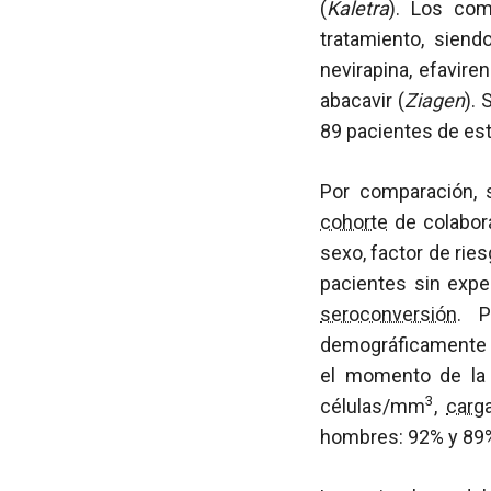
(
Kaletra
). Los com
tratamiento, sien
nevirapina, efavire
abacavir (
Ziagen
). 
89 pacientes de es
Por comparación, s
cohorte
de colabor
sexo, factor de rie
pacientes sin expe
seroconversión
. P
demográficamente y
el momento de l
3
células/mm
,
carga
hombres: 92% y 89%