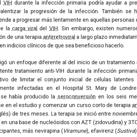
el
VIH
durante la infección primaria podría ayudar a pre
alentizar la progresión de la infección. También se
ende a progresar más lentamente en aquellas personas 
de la
carga viral
del
VIH
. Sin embargo, existen numer
ción de una terapia
antirretroviral
a largo plazo inmediata
ten indicios clínicos de que sea beneficioso hacerlo.
igó un enfoque diferente al del inicio de un tratamiento a
tente tratamiento anti-VIH durante la infección primari
tivo de limitar el conjunto inicial de células latentes
mente infectadas en el Hospital St. Mary de Londre
 se había producido la
seroconversión
en los seis mes
se en el estudio y comenzar un curso corto de terapia
an
glés) de tres meses. La terapia se inició entre noviemb
ó en una base de nucleósidos con AZT (zidovudina) y 3TC
icipantes, más nevirapina (
Viramune
), efavirenz (
Sustiva