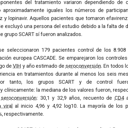
ponentes del tratamiento variaron dependiendo de c
do aproximadamente iguales los números de participan
nz y lopinavir. Aquellos pacientes que tomaron efaviren
Se excluyó una persona del estudio debido a la falta de d
te grupo SCART sí fueron analizados.
e seleccionaron 179 pacientes control de los 8.908 
ación europea CASCADE. Se emparejaron los controles 
sgo de
VIH
y año estimado de
seroconversión
. En todos l
riencia en tratamientos durante al menos los seis mes
or tanto, los grupos SCART y de control fuer
 clínicamente: la mediana de los valores fueron, respe
a
seroconversión
: 30,1 y 32,9 años, recuento de
CD4
a
 viral
al inicio 4,96 y 4,92 log10. La mayoría de los p
, respectivamente.