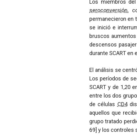
Los miembros del 
seroconversión
, c
permanecieron en 
se inició e interr
bruscos aumentos 
descensos pasajero
durante SCART en el
El análisis se cent
Los períodos de se
SCART y de 1,20 en 
entre los dos grup
de células
CD4
dis
aquellos que recib
grupo tratado perd
69] y los controles 