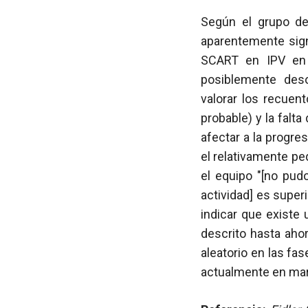
Según el grupo de
aparentemente sign
SCART en IPV en c
posiblemente deso
valorar los recuen
probable) y la falt
afectar a la progre
el relativamente pe
el equipo "[no pud
actividad] es super
indicar que existe
descrito hasta ahor
aleatorio en las fa
actualmente en ma