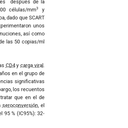
eses después de la
3
0 células/mm
y
ba, dado que SCART
experimentaron unos
inuciones, así como
de las 50 copias/ml
las
CD4
y
carga viral
.
años en el grupo de
ncias significativas
bargo, los recuentos
tratar que en el de
a
seroconversión
, el
l 95 % (IC95%): 32-