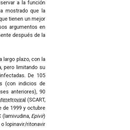
servar a la función
 ha mostrado que la
que tienen un mejor
osos argumentos en
mente después de la
 largo plazo, con la
a, pero limitando su
 infectadas. De 105
s (con indicios de
es anteriores), 90
tirretroviral
(SCART,
re de 1999 y octubre
 (lamivudina,
Epivir
)
) o lopinavir/ritonavir