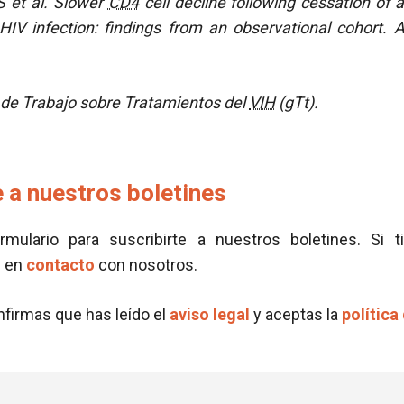
 S et al. Slower
CD4
cell decline following cessation of
IV infection: findings from an observational cohort. 
de Trabajo sobre Tratamientos del
VIH
(gTt).
 a nuestros boletines
ormulario para suscribirte a nuestros boletines. Si t
e en
contacto
con nosotros.
onfirmas que has leído el
aviso legal
y aceptas la
política