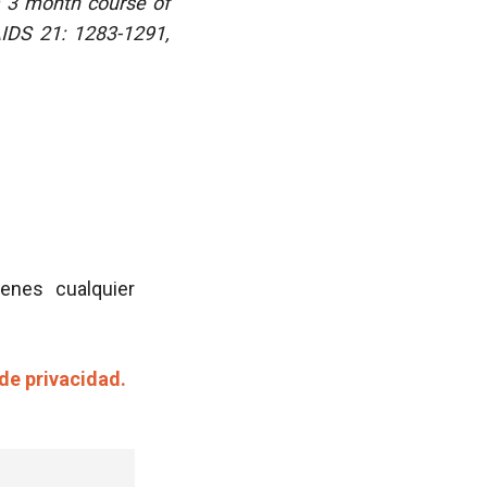
 a 3 month course of
AIDS 21: 1283-1291,
ienes cualquier
 de privacidad.