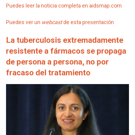
Puedes leer la noticia completa en aidsmap.com
Puedes ver un
webcast
de esta presentación
La tuberculosis extremadamente
resistente a fármacos se propaga
de persona a persona, no por
fracaso del tratamiento