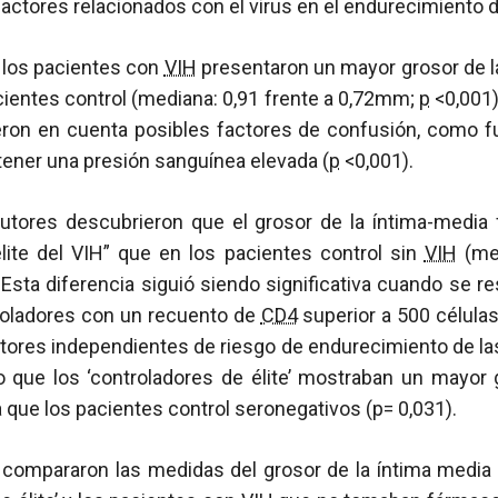
factores relacionados con el virus en el endurecimiento de
 los pacientes con
VIH
presentaron un mayor grosor de la
cientes control (mediana: 0,91 frente a 0,72mm;
p
<0,001)
eron en cuenta posibles factores de confusión, como fu
 tener una presión sanguínea elevada (
p
<0,001).
 autores descubrieron que el grosor de la íntima-media 
élite del VIH” que en los pacientes control sin
VIH
(med
Esta diferencia siguió siendo significativa cuando se res
roladores con un recuento de
CD4
superior a 500 célul
tores independientes de riesgo de endurecimiento de las a
o que los ‘controladores de élite’ mostraban un mayor g
a que los pacientes control seronegativos (p= 0,031).
 compararon las medidas del grosor de la íntima media d