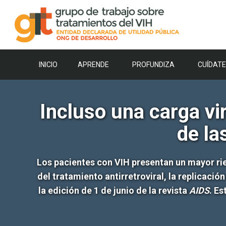
Saltar
al
contenido
INICIO
APRENDE
PROFUNDIZA
CUÍDATE
Incluso una carga vi
de la
Los pacientes con VIH presentan un mayor rie
del tratamiento antirretroviral, la replicaci
la edición de 1 de junio de la revista
AIDS
. Es