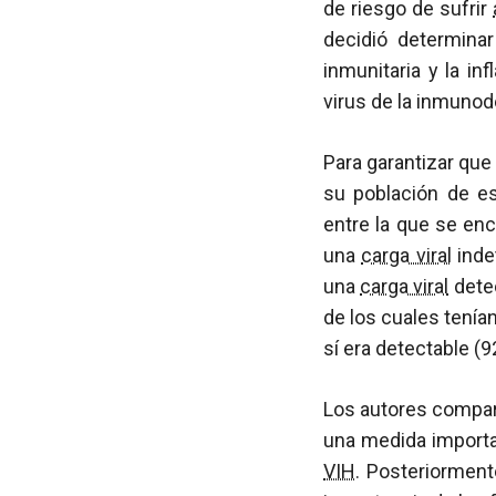
de riesgo de sufrir
decidió determinar
inmunitaria y la in
virus de la inmunod
Para garantizar que
su población de e
entre la que se enc
una
carga viral
indet
una
carga viral
detec
de los cuales tenía
sí era detectable (9
Los autores comparar
una medida import
VIH
. Posteriorment