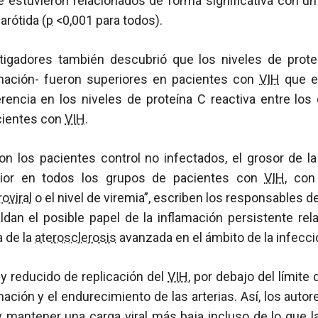
e estuvieron relacionados de forma significativa con un
arótida (
p
<0,001 para todos).
tigadores también descubrió que los niveles de prote
amación- fueron superiores en pacientes con
VIH
que en
rencia en los niveles de proteína C reactiva entre los
cientes con
VIH
.
n los pacientes control no infectados, el grosor de la
rior en todos los grupos de pacientes con
VIH
, con
roviral
o el nivel de viremia”, escriben los responsables d
ldan el posible papel de la inflamación persistente re
 de la
aterosclerosis
avanzada en el ámbito de la infecci
y reducido de replicación del
VIH
, por debajo del límite
amación y el endurecimiento de las arterias. Así, los auto
r y mantener una
carga viral
más baja incluso de lo que la