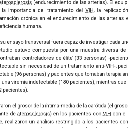
aterosclerosis
(endurecimiento de las arterias). El equi
 la importancia del tratamiento del
VIH
, la replicació
flamación crónica en el endurecimiento de las arterias
eficiencia humana.
 su ensayo transversal fuera capaz de investigar cada un
studio estuvo compuesta por una muestra diversa de
ontraban ‘controladores de élite’ (33 personas) -pacie
ectable sin necesidad de un tratamiento anti-VIH-, paci
table (96 personas) y pacientes que tomaban terapia
an
n una
viremia
indetectable (180 pacientes), mientras que
2 pacientes).
on el grosor de la íntima-media de la carótida (el grosor 
ante de
aterosclerosis
) en los pacientes con
VIH
con el 
e, realizaron un análisis restringido a los pacientes co