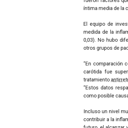
fueron factores qu
íntima media de la c
El equipo de inves
medida de la infl
0,03). No hubo dife
otros grupos de pa
“En comparación co
carótida fue supe
tratamiento
antirret
“Estos datos respa
como posible causa
Incluso un nivel mu
contribuir a la infl
futuro, el alcanza