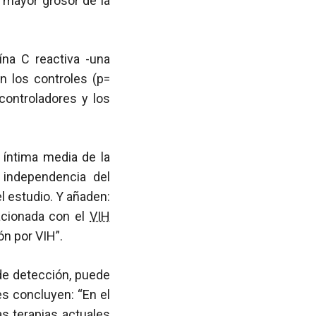
 mayor grosor de la
ína C reactiva -una
 los controles (p=
 controladores y los
 íntima media de la
 independencia del
el estudio. Y añaden:
lacionada con el
VIH
ón por VIH”.
 de detección, puede
res concluyen: “En el
s terapias actuales