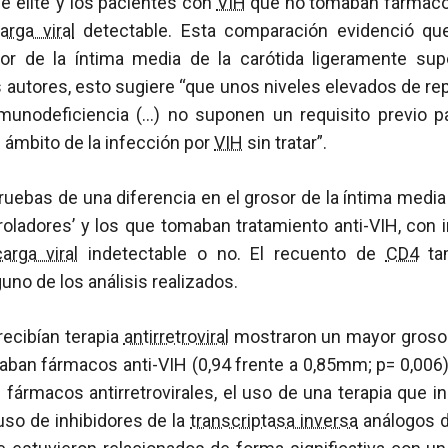
e élite’ y los pacientes con
VIH
que no tomaban fármacos 
arga viral
detectable. Esta comparación evidenció que
r de la íntima media de la carótida ligeramente supe
autores, esto sugiere “que unos niveles elevados de rep
nmunodeficiencia (…) no suponen un requisito previo pa
 ámbito de la infección por
VIH
sin tratar”.
uebas de una diferencia en el grosor de la íntima media 
roladores’ y los que tomaban tratamiento anti-VIH, con
carga viral
indetectable o no. El recuento de
CD4
tam
guno de los análisis realizados.
recibían terapia
antirretroviral
mostraron un mayor grosor
aban fármacos anti-VIH (0,94 frente a 0,85mm; p= 0,006)
 fármacos antirretrovirales, el uso de una terapia que in
uso de inhibidores de la
transcriptasa inversa
análogos d