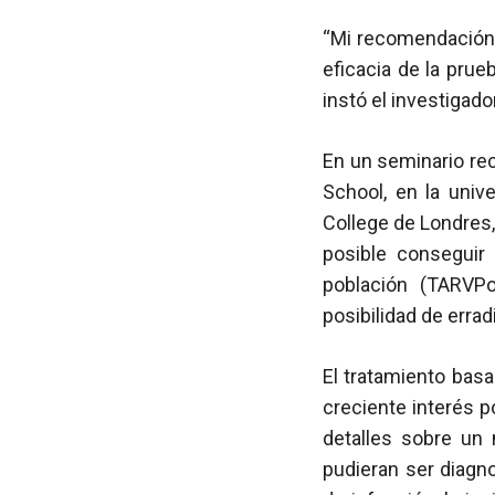
“Mi recomendación e
eficacia de la prue
instó el investigador
En un seminario re
School, en la univ
College de Londres,
posible consegui
población (TARVPo
posibilidad de errad
El tratamiento basa
creciente interés p
detalles sobre un
pudieran ser diagn