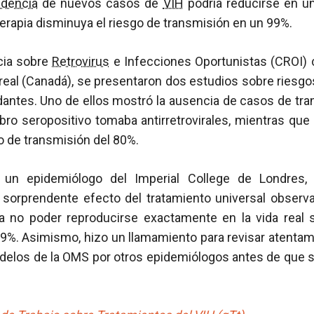
idencia
de nuevos casos de
VIH
podría reducirse en u
erapia disminuya el riesgo de transmisión en un 99%.
cia sobre
Retrovirus
e Infecciones Oportunistas (CROI)
real (Canadá), se presentaron dos estudios sobre riesgo
dantes. Uno de ellos mostró la ausencia de casos de tra
ro seropositivo tomaba antirretrovirales, mientras que
o de transmisión del 80%.
, un epidemiólogo del Imperial College de Londres, a
 sorprendente efecto del tratamiento universal obser
 no poder reproducirse exactamente en la vida real s
l 99%. Asimismo, hizo un llamamiento para revisar atent
delos de la OMS por otros epidemiólogos antes de que s