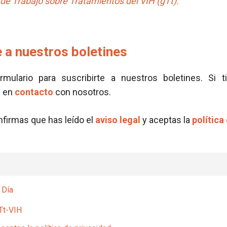
de Trabajo sobre Tratamientos del VIH (gTt).
 a nuestros boletines
ormulario para suscribirte a nuestros boletines. Si t
e en
contacto
con nosotros.
onfirmas que has leído el
aviso legal
y aceptas la
política
 Día
Tt-VIH