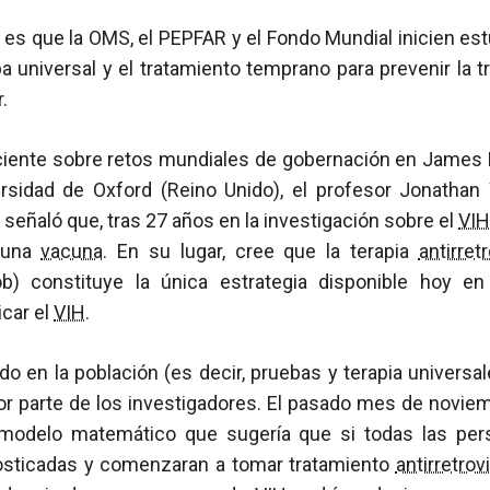
s que la OMS, el PEPFAR y el Fondo Mundial inicien estu
ba universal y el tratamiento temprano para prevenir la t
.
ciente sobre retos mundiales de gobernación en James 
ersidad de Oxford (Reino Unido), el profesor Jonathan 
 señaló que, tras 27 años en la investigación sobre el
VIH
r una
vacuna
. En su lugar, cree que la terapia
antirretr
b) constituye la única estrategia disponible hoy en
icar el
VIH
.
do en la población (es decir, pruebas y terapia universa
or parte de los investigadores. El pasado mes de novie
 modelo matemático que sugería que si todas las per
osticadas y comenzaran a tomar tratamiento
antirretrovi