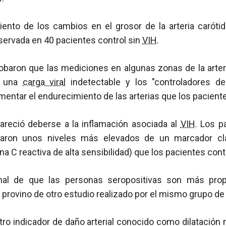
ento de los cambios en el grosor de la arteria carót
servada en 40 pacientes control sin
VIH
.
baron que las mediciones en algunas zonas de la arter
n una
carga viral
indetectable y los "controladores de
entar el endurecimiento de las arterias que los pacient
areció deberse a la inflamación asociada al
VIH
. Los p
raron unos niveles más elevados de un marcador cl
a C reactiva de alta sensibilidad) que los pacientes cont
nal de que las personas seropositivas son más pro
 provino de otro estudio realizado por el mismo grupo de
tro indicador de daño arterial conocido como dilatación m