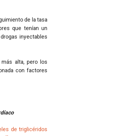
guimiento de la tasa
bres que tenían un
drogas inyectables
 más alta, pero los
ionada con factores
rdíaco
es de triglicéridos