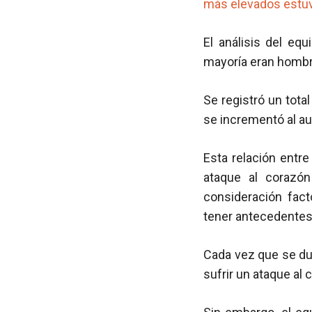
más elevados estuv
El análisis del eq
mayoría eran hombr
Se registró un tota
se incrementó al a
Esta relación entr
ataque al corazó
consideración fac
tener antecedentes 
Cada vez que se dup
sufrir un ataque al 