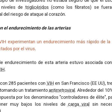
quipo de investigadores no estaba seguro de que el u
s niveles de
triglicéridos
(como los fibratos) se fuera
l del riesgo de ataque al corazón.
n el endurecimiento de las arterias
IH experimentan un endurecimiento más rápido de la a
tados por el virus
.
e endurecimiento de esta arteria estuvo asociada con
IH
.
 con 285 pacientes con
VIH
en San Francisco (EE UU), tr
 tomando un tratamiento
antirretroviral
. Alrededor del 10
puesta por los denominados "controladores de élite", p
ner muy bajos los niveles de
carga viral
sin neces
H.