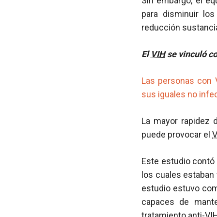
Sin embargo, el e
para disminuir lo
reducción sustancia
El
VIH
se vinculó co
Las personas con V
sus iguales no infec
La mayor rapidez d
puede provocar el
V
Este estudio contó
los cuales estaban
estudio estuvo com
capaces de mante
tratamiento anti-VI