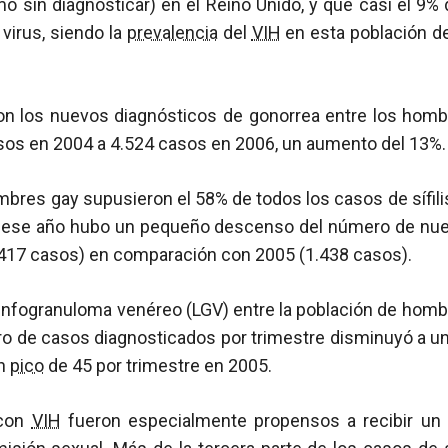
o sin diagnosticar) en el Reino Unido, y que casi el 9%
 virus, siendo la
prevalencia
del
VIH
en esta población de
 los nuevos diagnósticos de gonorrea entre los homb
os en 2004 a 4.524 casos en 2006, un aumento del 13%.
mbres gay supusieron el 58% de todos los casos de sífil
 ese año hubo un pequeño descenso del número de nuev
417 casos) en comparación con 2005 (1.438 casos).
linfogranuloma venéreo (LGV) entre la población de hom
ro de casos diagnosticados por trimestre disminuyó a u
un
pico
de 45 por trimestre en 2005.
 con
VIH
fueron especialmente propensos a recibir un 