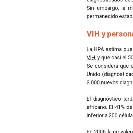
Sin embargo, la m
permanecido establ
VIH y person
La HPA estima que 
VIH
, y que casi el 
Se considera que e
Unido (diagnostica
3.000 nuevos diagn
El diagnóstico tar
africano. El 41% d
inferior a 200 célu
En 2006, la
prevalen