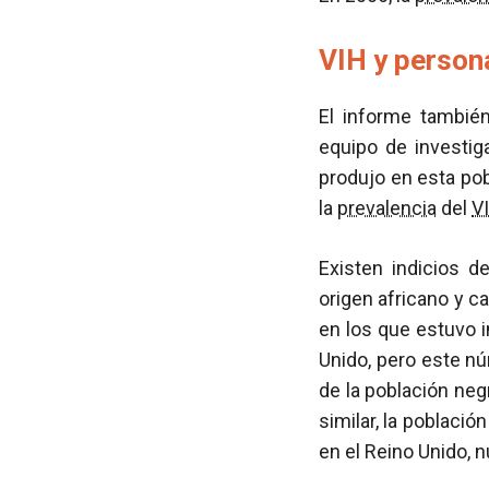
VIH y person
El informe tambié
equipo de investi
produjo en esta pob
la
prevalencia
del
V
Existen indicios d
origen africano y c
en los que estuvo i
Unido, pero este nú
de la población neg
similar, la poblaci
en el Reino Unido,