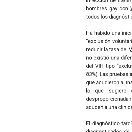
infección de transm
hombres gay con
todos los diagnósti
Ha habido una inici
“exclusión voluntari
reducir la tasa del
V
no existió una dife
del
VIH
tipo “exclus
83%). Las pruebas 
que acudieron a una
lo que sugiere 
desproporcionadam
acuden a una clínic
El diagnóstico tard
diagnosticados de