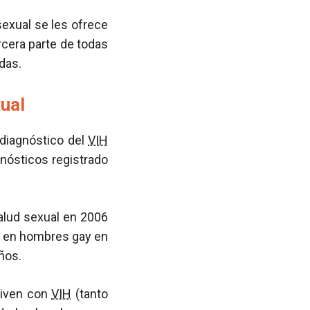
sexual se les ofrece
rcera parte de todas
das.
ual
 diagnóstico del
VIH
gnósticos registrado
alud sexual en 2006
os en hombres gay en
ños.
viven con
VIH
(tanto