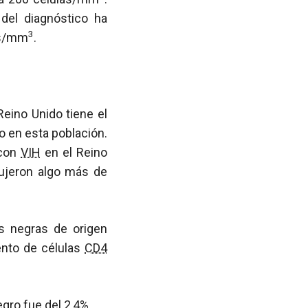
el diagnóstico ha
3
as/mm
.
eino Unido tiene el
 en esta población.
 con
VIH
en el Reino
dujeron algo más de
as negras de origen
ento de células
CD4
ro fue del 2,4%.