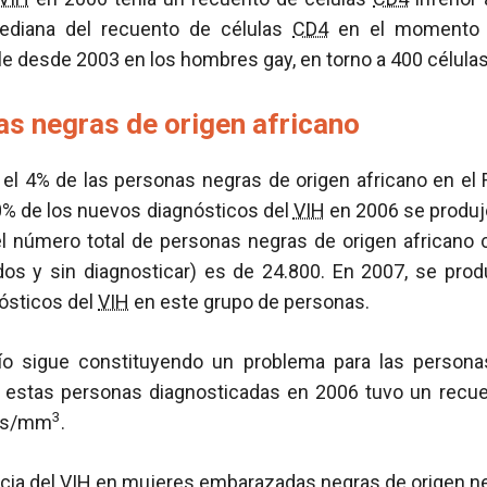
ediana del recuento de células
CD4
en el momento d
e desde 2003 en los hombres gay, en torno a 400 célul
as negras de origen africano
el 4% de las personas negras de origen africano en el R
50% de los nuevos diagnósticos del
VIH
en 2006 se produjo
l número total de personas negras de origen africano
dos y sin diagnosticar) es de 24.800. En 2007, se pro
ósticos del
VIH
en este grupo de personas.
dío sigue constituyendo un problema para las person
e estas personas diagnosticadas en 2006 tuvo un recu
3
las/mm
.
cia
del
VIH
en mujeres embarazadas negras de origen neg