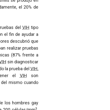
ífilis se produjo en
damente, el 20% de
 pruebas del
VIH
tipo
 el fin de ayudar a
adores descubrió que
ban realizar pruebas
ínicas (87% frente a
VIH
sin diagnosticar
do la prueba del
VIH
,
tener el
VIH
son
a del mismo cuando
de los hombres gay
3
 a 200 células/mm
.