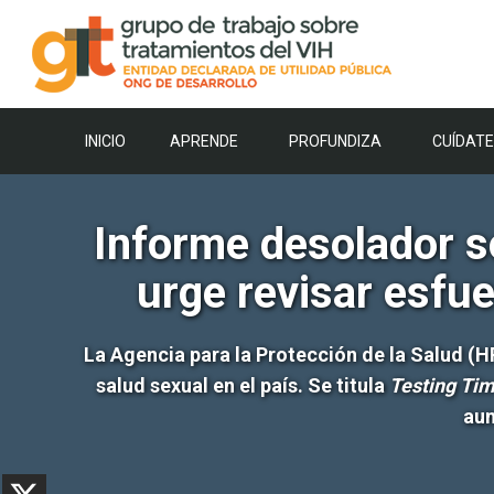
Saltar
al
contenido
INICIO
APRENDE
PROFUNDIZA
CUÍDATE
Informe desolador s
urge revisar esfu
La Agencia para la Protección de la Salud (H
salud sexual en el país. Se titula
Testing Ti
aum