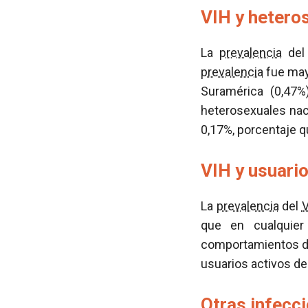
VIH y hetero
La
prevalencia
de
prevalencia
fue may
Suramérica (0,47%
heterosexuales naci
0,17%, porcentaje q
VIH y usuari
La
prevalencia
del
que en cualquier
comportamientos de 
usuarios activos de
Otras infecc