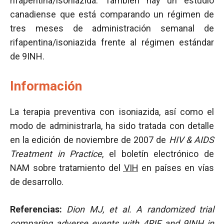
rifapentina/isoniazida. También hay un estudio
canadiense que está comparando un régimen de
tres meses de administración semanal de
rifapentina/isoniazida frente al régimen estándar
de 9INH.
Información
La terapia preventiva con isoniazida, así como el
modo de administrarla, ha sido tratada con detalle
en la edición de noviembre de 2007 de
HIV & AIDS
Treatment in Practice
, el boletín electrónico de
NAM sobre tratamiento del
VIH
en países en vías
de desarrollo.
Referencias:
Dion MJ, et al.
A randomized trial
comparing adverse events with 4RIF and 9INH in