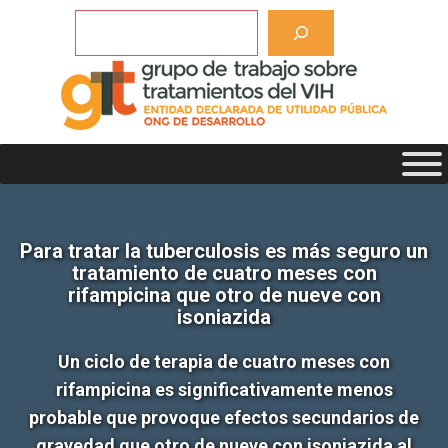
Saltar
Buscar
al
contenido
Para tratar la tuberculosis es más seguro un
tratamiento de cuatro meses con
rifampicina que otro de nueve con
isoniazida
Un ciclo de terapia de cuatro meses con
rifampicina es significativamente menos
probable que provoque efectos secundarios de
gravedad que otro de nueve con isoniazida al