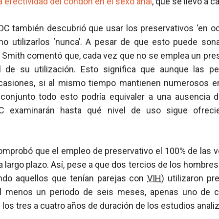
a efectividad del condón en el sexo anal
, que se llevó a 
CDC también descubrió que usar los preservativos ‘en oc
o utilizarlos ‘nunca’. A pesar de que esto puede sona
 Smith comentó que, cada vez que no se emplea un preser
l de su utilización. Esto significa que aunque las pe
ocasiones, si al mismo tiempo mantienen numerosos e
 conjunto todo esto podría equivaler a una ausencia d
DC examinarán hasta qué nivel de uso sigue ofreci
comprobó que el empleo de preservativo el 100% de las 
 a largo plazo. Así, pese a que dos tercios de los hombres
endo aquellos que tenían parejas con
VIH
) utilizaron p
al menos un periodo de seis meses, apenas uno de c
e los tres a cuatro años de duración de los estudios anali