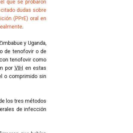
el que se probaron
scitado dudas sobre
ición (PPrE) oral en
 realmente
.
 Zimbabue y Uganda,
o de tenofovir o de
l con tenofovir como
ón por
VIH
en estas
l o comprimido sin
de los tres métodos
erales de infección