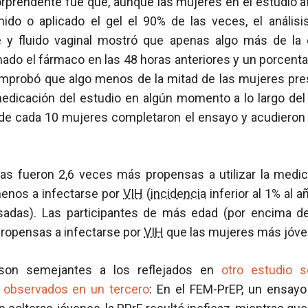
orprendente fue que, aunque las mujeres en el estudio a
do o aplicado el gel el 90% de las veces, el análisi
 y fluido vaginal mostró que apenas algo más de la c
ado el fármaco en las 48 horas anteriores y un porcenta
omprobó que algo menos de la mitad de las mujeres pr
 medicación del estudio en algún momento a lo largo de
de cada 10 mujeres completaron el ensayo y acudieron 
s fueron 2,6 veces más propensas a utilizar la medic
enos a infectarse por
VIH
(
incidencia
inferior al 1% al a
sadas). Las participantes de más edad (por encima d
propensas a infectarse por
VIH
que las mujeres más jóve
 son semejantes a los reflejados en
otro estudio 
s observados en un tercero
: En el FEM-PrEP, un ensay