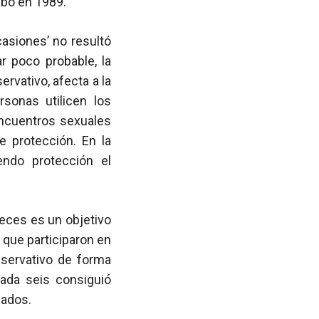
cabo en 1989.
asiones’ no resultó
r poco probable, la
vativo, afecta a la
rsonas utilicen los
ncuentros sexuales
e protección. En la
endo protección el
veces es un objetivo
 que participaron en
reservativo de forma
ada seis consiguió
zados.