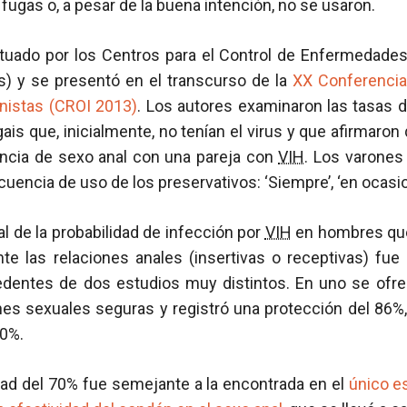
fugas o, a pesar de la buena intención, no se usaron.
ctuado por los Centros para el Control de Enfermedade
és) y se presentó en el transcurso de la
XX Conferencia
nistas (CROI 2013)
. Los autores examinaron las tasas 
is que, inicialmente, no tenían el virus y que afirmaron 
ncia de sexo anal con una pareja con
VIH
. Los varones
cuencia de uso de los preservativos: ‘Siempre’, ‘en ocasio
l de la probabilidad de infección por
VIH
en hombres que
te las relaciones anales (insertivas o receptivas) fue
edentes de dos estudios muy distintos. En uno se ofr
nes sexuales seguras y registró una protección del 86%
60%.
dad del 70% fue semejante a la encontrada en el
único e