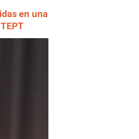
idas en una
e TEPT