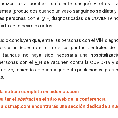
corazón para bombear suficiente sangre) y otros tra
rismas (producidos cuando un vaso sanguíneo se dilata 
Las personas con el
VIH
diagnosticadas de COVID-19 no
arto de miocardio o ictus.
udio concluyen que, entre las personas con el
VIH
diagno
ovascular debería ser uno de los puntos centrales de 
 (aunque no haya sido necesaria una hospitalizaci
 personas con el
VIH
se vacunen contra la COVID-19 y s
efuerzo, teniendo en cuenta que esta población ya prese
as.
 la noticia completa en aidsmap.com
ultar el
abstract
en el sitio web de la conferencia
e aidsmap.com encontrarás una sección dedicada a nu