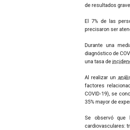
de resultados grav
El 7% de las pers
precisaron ser aten
Durante una medi
diagnóstico de COVI
una tasa de
inciden
Al realizar un
análi
factores relacion
COVID-19), se conc
35% mayor de exper
Se observó que l
cardiovasculares: t