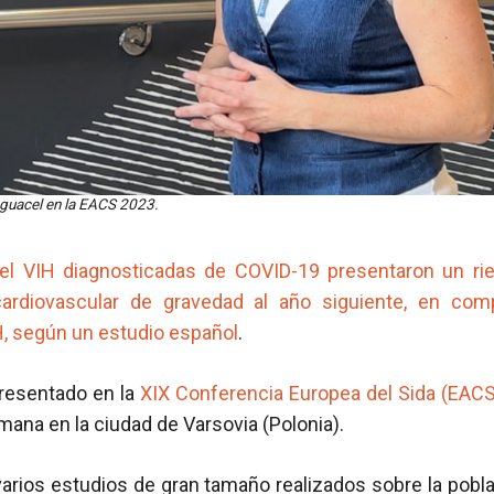
Iguacel en la EACS 2023.
el VIH diagnosticadas de COVID-19 presentaron un r
cardiovascular de gravedad al año siguiente, en com
H, según un estudio español
.
presentado en la
XIX Conferencia Europea del Sida (EAC
ana en la ciudad de Varsovia (Polonia).
arios estudios de gran tamaño realizados sobre la pobl