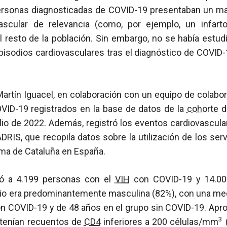
personas diagnosticadas de COVID-19 presentaban un may
ascular de relevancia (como, por ejemplo, un infart
 resto de la población. Sin embargo, no se había estud
pisodios cardiovasculares tras el diagnóstico de COVID
artín Iguacel, en colaboración con un equipo de colabor
VID-19 registrados en la base de datos de la
cohorte
d
lio de 2022. Además, registró los eventos cardiovascul
DRIS, que recopila datos sobre la utilización de los serv
a de Cataluña en España.
ficó a 4.199 personas con el
VIH
con COVID-19 y 14.00
dio era predominantemente masculina (82%), con una me
on COVID-19 y de 48 años en el grupo sin COVID-19. Ap
3
 tenían recuentos de
CD4
inferiores a 200 células/mm
(