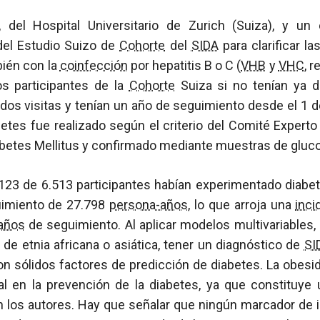
, del Hospital Universitario de Zurich (Suiza), y un
del Estudio Suizo de
Cohorte
del
SIDA
para clarificar la
bién con la
coinfección
por hepatitis B o C (
VHB
y
VHC
, 
os participantes de la
Cohorte
Suiza si no tenían ya d
dos visitas y tenían un año de seguimiento desde el 1 
etes fue realizado según el criterio del Comité Experto
abetes Mellitus y confirmado mediante muestras de gluc
 123 de 6.513 participantes habían experimentado diabe
uimiento de 27.798
persona-años
, lo que arroja una
inci
años
de seguimiento. Al aplicar modelos multivariables,
de etnia africana o asiática, tener un diagnóstico de
SI
on sólidos factores de predicción de diabetes. La obes
pal en la prevención de la diabetes, ya que constituye 
an los autores. Hay que señalar que ningún marcador de 