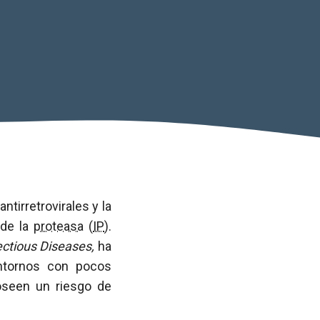
tirretrovirales y la
 de la
proteasa
(
IP
).
fectious Diseases,
ha
tornos con pocos
oseen un riesgo de