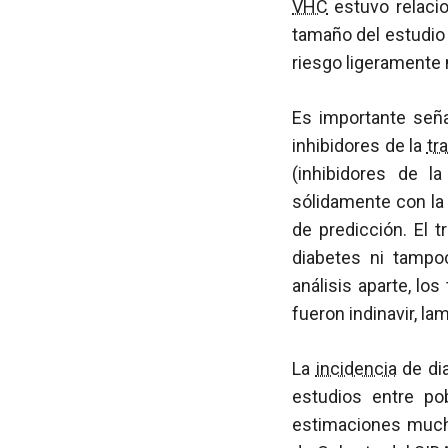
VHC
estuvo relaci
tamaño del estudio
riesgo ligeramente
Es importante seña
inhibidores de la
tr
(inhibidores de l
sólidamente con la
de predicción. El 
diabetes ni tampoc
análisis aparte, lo
fueron indinavir, l
La
incidencia
de di
estudios entre po
estimaciones much