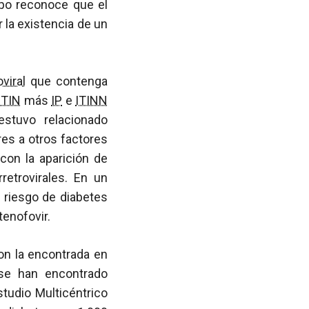
ipo reconoce que el
la existencia de un
oviral
que contenga
ITIN
más
IP
e
ITINN
stuvo relacionado
res a otros factores
con la aparición de
retrovirales. En un
r riesgo de diabetes
tenofovir.
on la encontrada en
 se han encontrado
studio Multicéntrico