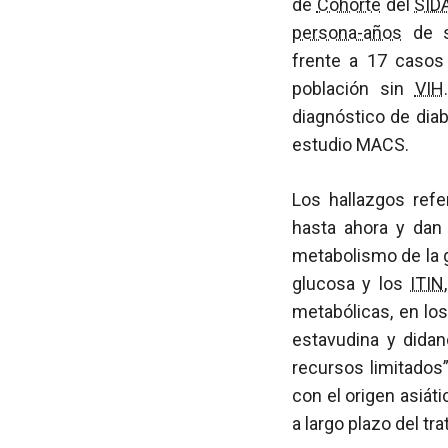
de
Cohorte
del
SID
persona-años
de se
frente a 17 caso
población sin
VIH
diagnóstico de dia
estudio MACS.
Los hallazgos refe
hasta ahora y dan
metabolismo de la 
glucosa y los
ITIN
metabólicas, en lo
estavudina y didan
recursos limitados”
con el origen asiát
a largo plazo del t