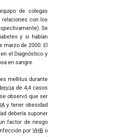
 equipo de colegas
s relaciones con los
respectivamente). Se
iabetes y si habían
de marzo de 2000. El
 en el Diagnóstico y
osa en sangre.
tes mellitus durante
dencia
de 4,4 casos
 se observó que ser
DA
y tener obesidad
idad debería suponer
un factor de riesgo
infección por
VHB
o