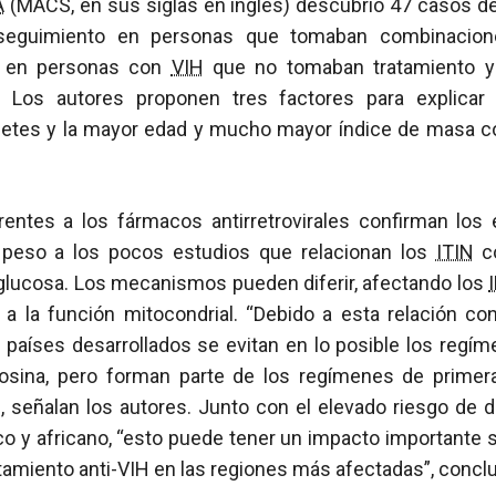
A
(MACS, en sus siglas en inglés) descubrió 47 casos de
guimiento en personas que tomaban combinaciones 
s en personas con
VIH
que no tomaban tratamiento y
. Los autores proponen tres factores para explicar e
betes y la mayor edad y mucho mayor índice de masa cor
rentes a los fármacos antirretrovirales confirman los 
 peso a los pocos estudios que relacionan los
ITIN
co
glucosa. Los mecanismos pueden diferir, afectando los
, a la función mitocondrial. “Debido a esta relación co
s países desarrollados se evitan en lo posible los regí
osina, pero forman parte de los regímenes de primer
, señalan los autores. Junto con el elevado riesgo de 
ico y africano, “esto puede tener un impacto importante so
ratamiento anti-VIH en las regiones más afectadas”, concl