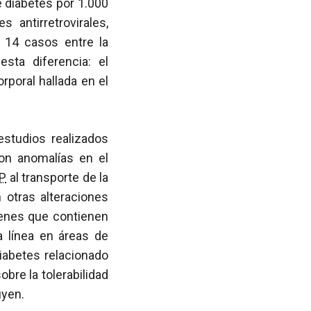
 diabetes por 1.000
antirretrovirales,
 14 casos entre la
sta diferencia: el
poral hallada en el
estudios realizados
n anomalías en el
IP
al transporte de la
n otras alteraciones
menes que contienen
a línea en áreas de
diabetes relacionado
bre la tolerabilidad
uyen.