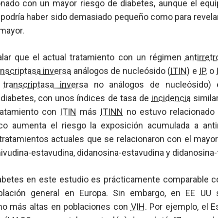
onado con un mayor riesgo de diabetes, aunque el equ
 podría haber sido demasiado pequeño como para revelar 
 mayor.
lar que el actual tratamiento con un régimen
antirretr
anscriptasa inversa
análogos de nucleósido (
ITIN
) e
IP
, o
a
transcriptasa inversa
no análogos de nucleósido) e
 diabetes, con unos índices de tasa de
incidencia
simila
tratamiento con
ITIN
más
ITINN
no estuvo relacionado 
o aumenta el riesgo la exposición acumulada a antir
s tratamientos actuales que se relacionaron con el mayo
amivudina-estavudina, didanosina-estavudina y didanosina-
abetes en este estudio es prácticamente comparable c
blación general en Europa. Sin embargo, en EE UU
o más altas en poblaciones con
VIH
. Por ejemplo, el E