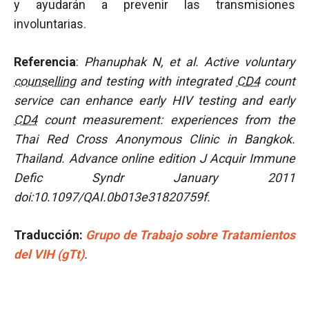
y ayudarán a prevenir las transmisiones
involuntarias.
Referencia
:
Phanuphak N, et al.
Active voluntary
counselling
and testing with integrated
CD4
count
service can enhance early HIV testing and early
CD4
count measurement: experiences from the
Thai Red Cross Anonymous Clinic in Bangkok.
Thailand. Advance online edition J Acquir Immune
Defic Syndr January 2011
doi:10.1097/QAI.0b013e31820759f.
Traducción
:
Grupo de Trabajo sobre Tratamientos
del VIH (gTt)
.