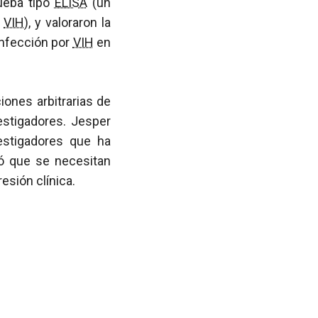
ueba tipo
ELISA
(un
l
VIH
), y valoraron la
infección por
VIH
en
iones arbitrarias de
estigadores. Jesper
estigadores que ha
có que se necesitan
resión clínica.