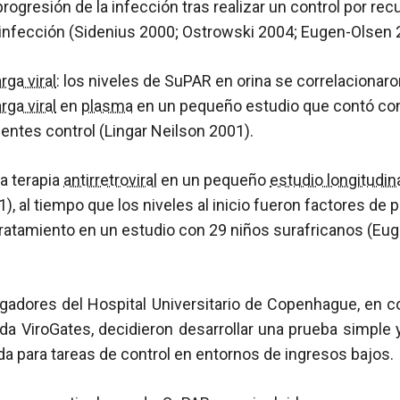
progresión de la infección tras realizar un control por re
 infección (Sidenius 2000; Ostrowski 2004; Eugen-Olsen 
rga viral
: los niveles de SuPAR en orina se correlacionaro
rga viral
en
plasma
en un pequeño estudio que contó co
entes control (Lingar Neilson 2001).
la terapia
antirretroviral
en un pequeño
estudio longitudin
, al tiempo que los niveles al inicio fueron factores de 
 tratamiento en un estudio con 29 niños surafricanos (Eu
igadores del Hospital Universitario de Copenhague, en c
 ViroGates, decidieron desarrollar una prueba simple 
a para tareas de control en entornos de ingresos bajos.