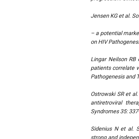
Jensen KG et al. S
– a potential marke
on HIV Pathogenesi
Lingar Neilson RB 
patients correlate 
Pathogenesis and T
Ostrowski SR et al.
antiretroviral the
Syndromes 35: 337-
Sidenius N et al. 
strong and independ