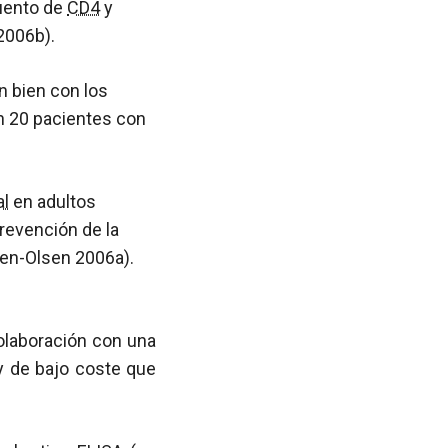
cuento de
CD4
y
2006b).
n bien con los
n 20 pacientes con
al
en adultos
prevención de la
gen-Olsen 2006a).
olaboración con una
y de bajo coste que