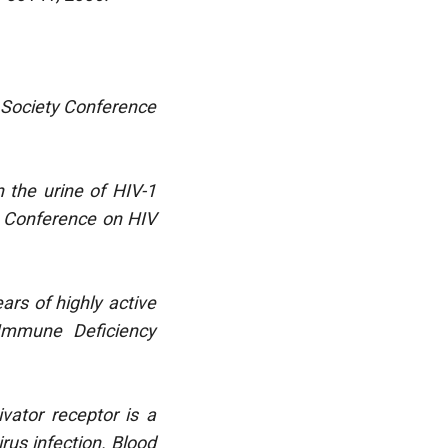
S Society Conference
 the urine of HIV-1
ty Conference on HIV
ars of highly active
d Immune Deficiency
vator receptor is a
rus infection. Blood