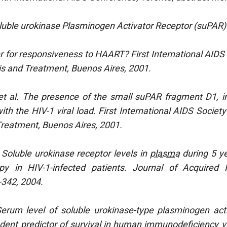
oluble urokinase Plasminogen Activator Receptor (suPAR)
r for responsiveness to HAART? First International AID
s and Treatment, Buenos Aires, 2001.
et al. The presence of the small suPAR fragment D1, in
with the HIV-1 viral load. First International AIDS Socie
reatment, Buenos Aires, 2001.
 Soluble urokinase receptor levels in
plasma
during 5 ye
rapy in HIV-1-infected patients. Journal of Acquire
342, 2004.
Serum level of soluble urokinase-type plasminogen acti
ent predictor of survival in human immunodeficiency vi