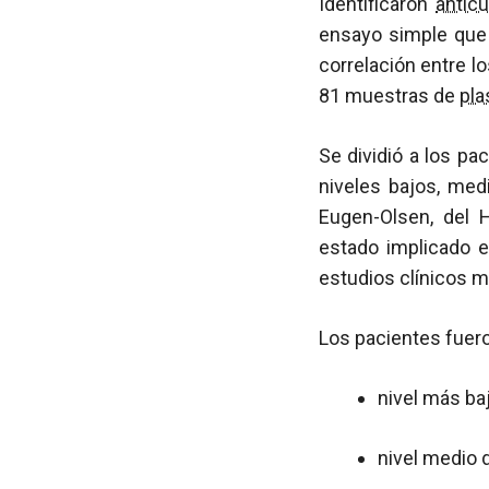
Identificaron
antic
ensayo simple que
correlación entre l
81 muestras de
pl
Se dividió a los pa
niveles bajos, med
Eugen-Olsen, del 
estado implicado e
estudios clínicos m
Los pacientes fuero
nivel más baj
nivel medio d