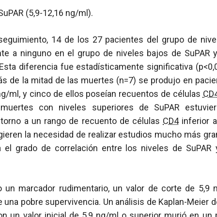
 SuPAR (5,9-12,16 ng/ml).
eguimiento, 14 de los 27 pacientes del grupo de niv
nte a ninguno en el grupo de niveles bajos de SuPAR y
ta diferencia fue estadísticamente significativa (p<0,
ás de la mitad de las muertes (n=7) se produjo en pacie
g/ml, y cinco de ellos poseían recuentos de células
CD
 muertes con niveles superiores de SuPAR estuvier
torno a un rango de recuento de células
CD4
inferior 
gieren la necesidad de realizar estudios mucho más gran
 el grado de correlación entre los niveles de SuPAR 
un marcador rudimentario, un valor de corte de 5,9 
e una pobre supervivencia. Un análisis de Kaplan-Meier
on un valor inicial de 5,9 ng/ml o superior murió en un