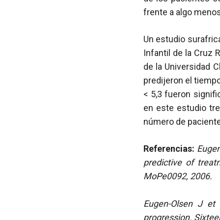
frente a algo menos 
Un estudio surafric
Infantil de la Cruz
de la Universidad C
predijeron el tiemp
< 5,3 fueron signif
en este estudio tr
número de pacientes
Referencias:
Eugen-
predictive of trea
MoPe0092, 2006.
Eugen-Olsen J et 
progression. Sixtee