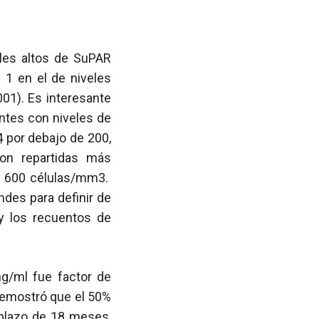
eles altos de SuPAR
 1 en el de niveles
001). Es interesante
ntes con niveles de
4
por debajo de 200,
on repartidas más
a 600 células/mm3.
des para definir de
y los recuentos de
ng/ml fue factor de
 demostró que el 50%
 plazo de 18 meses,