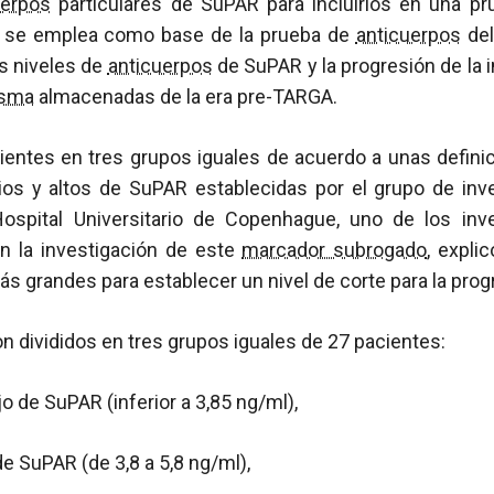
uerpos
particulares de SuPAR para incluirlos en una pr
 se emplea como base de la prueba de
anticuerpos
de
os niveles de
anticuerpos
de SuPAR y la progresión de la 
asma
almacenadas de la era pre-TARGA.
cientes en tres grupos iguales de acuerdo a unas definic
ios y altos de SuPAR establecidas por el grupo de inv
Hospital Universitario de Copenhague, uno de los inv
n la investigación de este
marcador subrogado
, expli
ás grandes para establecer un nivel de corte para la prog
n divididos en tres grupos iguales de 27 pacientes:
o de SuPAR (inferior a 3,85 ng/ml),
e SuPAR (de 3,8 a 5,8 ng/ml),