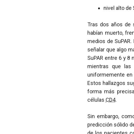
nivel alto de
Tras dos años de s
habían muerto, fre
medios de SuPAR. Es
señalar que algo m
SuPAR entre 6 y 8 n
mientras que las
uniformemente en 
Estos hallazgos su
forma más precisa
células
CD4
.
Sin embargo, como 
predicción sólido d
de los pacientes c