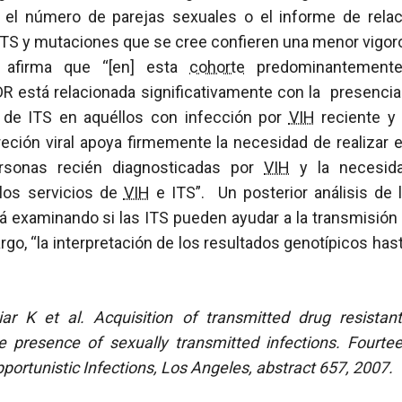
, el número de parejas sexuales o el informe de rela
ITS y mutaciones que se cree confieren una menor vigoros
s afirma que “[en] esta
cohorte
predominantemen
 está relacionada significativamente con la presenci
de ITS en aquéllos con infección por
VIH
reciente y 
eción viral apoya firmemente la necesidad de realizar 
rsonas recién diagnosticadas por
VIH
y la necesida
los servicios de
VIH
e ITS”. Un posterior análisis de l
stá examinando si las ITS pueden ayudar a la transmisió
rgo, “la interpretación de los resultados genotípicos has
ar K et al. Acquisition of transmitted drug resistant
e presence of sexually transmitted infections. Fourt
portunistic Infections, Los Angeles, abstract 657, 2007.