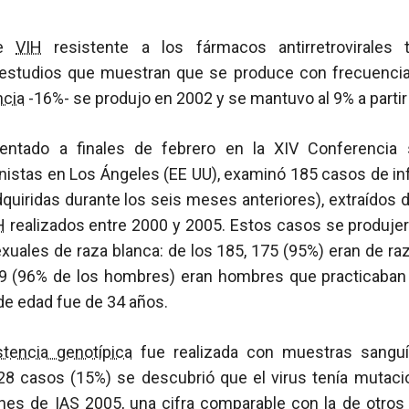
de
VIH
resistente a los fármacos antirretrovirales
estudios que muestran que se produce con frecuencia 
ncia
-16%- se produjo en 2002 y se mantuvo al 9% a partir
sentado a finales de febrero en la XIV Conferencia
nistas en Los Ángeles (EE UU), examinó 185 casos de inf
quiridas durante los seis meses anteriores), extraídos 
H
realizados entre 2000 y 2005. Estos casos se produjer
uales de raza blanca: de los 185, 175 (95%) eran de ra
9 (96% de los hombres) eran hombres que practicaba
de edad fue de 34 años.
stencia genotípica
fue realizada con muestras sanguí
 28 casos (15%) se descubrió que el virus tenía mutac
ones de IAS 2005, una cifra comparable con la de otros 