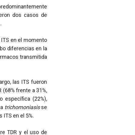
predominantemente
eron dos casos de
.
e ITS en el momento
o diferencias en la
rmacos transmitida
rgo, las ITS fueron
 (68% frente a 31%,
o específica (22%),
 la
trichomoniasis
se
 ITS en el 5%.
tre TDR y el uso de