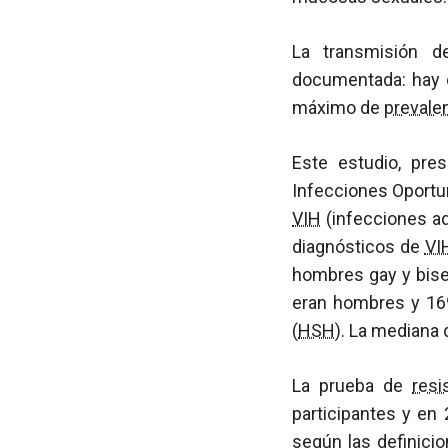
La transmisión 
documentada: hay 
máximo de
prevale
Este estudio, pre
Infecciones Oportu
VIH
(infecciones ad
diagnósticos de
VI
hombres gay y bisex
eran hombres y 16
(
HSH
). La mediana 
La prueba de
resi
participantes y en
según las definici