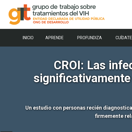
Saltar
al
contenido
INICIO
APRENDE
PROFUNDIZA
CUÍDATE
CROI: Las infe
significativamente
Un estudio con personas recién diagnostica
firmemente rela