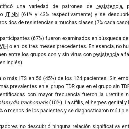
entificó una variedad de patrones de
resistencia
, 
o
ITINN
(61% y 43% respectivamente) y se descubri
ros dos de resistencias a muchas clases (7% cada caso)
o participantes (67%) fueron examinados en búsqueda d
VIH
o en los tres meses precedentes. En esencia, no hub
en entre los grupos con y sin virus con
resistencia
a fá
en inglés).
na o más ITS en 56 (45%) de los 124 pacientes. Sin emba
ás prevalentes en el grupo TDR que en el grupo sin TDR
dentificadas con mayor frecuencia fueron la uretritis n
lamydia trachomatis
(10%). La sífilis, el herpes genital y
% o menos de los pacientes y se diagnosticaron múltiples
igadores no descubrió ninguna relación significativa en