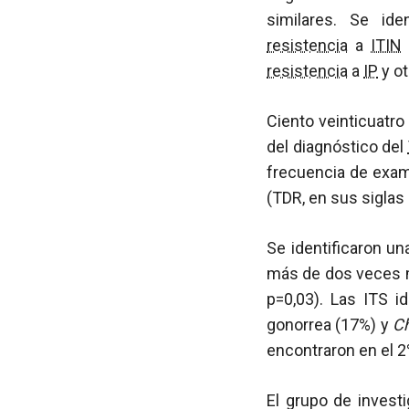
similares. Se id
resistencia
a
ITIN
resistencia
a
IP
y ot
Ciento veinticuatr
del diagnóstico del
frecuencia de exam
(TDR, en sus siglas 
Se identificaron u
más de dos veces m
p=0,03). Las ITS i
gonorrea (17%) y
Ch
encontraron en el 2
El grupo de invest