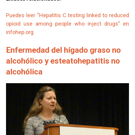
Puedes leer “Hepatitis C testing linked to reduced
opioid use among people who inject drugs” en
infohep.org
Enfermedad del hígado graso no
alcohólico y esteatohepatitis no
alcohólica