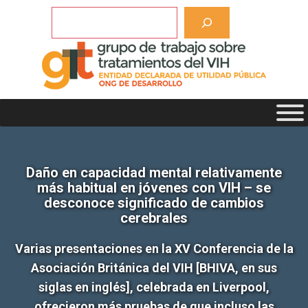
Saltar
Buscar
al
contenido
Daño en capacidad mental relativamente
más habitual en jóvenes con VIH – se
desconoce significado de cambios
cerebrales
Varias presentaciones en la XV Conferencia de la
Asociación Británica del VIH [BHIVA, en sus
siglas en inglés], celebrada en Liverpool,
ofrecieron más pruebas de que incluso las