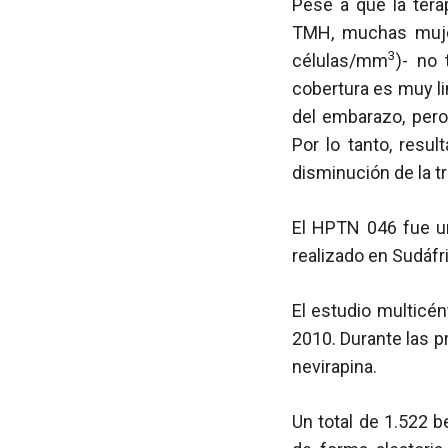
Pese a que la tera
TMH, muchas mujer
3
células/mm
)- no
cobertura es muy li
del embarazo, pero
Por lo tanto, resul
disminución de la tr
El HPTN 046 fue un
realizado en Sudáfr
El estudio multicé
2010. Durante las p
nevirapina.
Un total de 1.522 