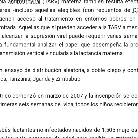
pia
antirretroviral
(TARV) materna también resulta efecti
es -incluso aquellas elegibles (con recuentos de
C
 tienen acceso al tratamiento en entornos pobres en 
mitada. Aquellas que sí pueden acceder a la TARV a menu
 alcanzar la supresión viral puede requerir varias sema
ta fundamental analizar el papel que desempeña la profi
ansmisión vertical vinculada a la lactancia materna.
 ensayo de distribución aleatoria, a doble ciego y co
ica, Tanzania, Uganda y Zimbabue.
ntrico comenzó en marzo de 2007 y la inscripción se c
rimeras seis semanas de vida, todos los niños recibiero
bebés lactantes no infectados nacidos de 1.505 mujeres 