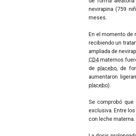
de forma aleatoria
nevirapina (759 n
meses.
En el momento de re
recibiendo un trat
ampliada de nevirap
CD4
maternos fuer
de
placebo
, de fo
aumentaron ligeram
placebo
).
Se comprobó que e
exclusiva. Entre lo
con leche materna. 
La dosis prolongad