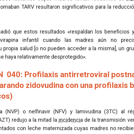
omaban TARV resultaron significativos para la reducció
ñadió que estos resultados «respaldan los beneficios 
irapina infantil cuando las madres aún no precis
 propia salud [o no pueden acceder a la misma], un gr
e haya relativamente desprotegido».
040: Profilaxis antirretroviral postn
rando zidovudina con una profilaxis 
cos)
ina (NVP) o nelfinavir (NFV) y lamivudina (3TC) al r
ZT) redujo a la mitad la
incidencia
de la transmisión ver
entados con leche maternizada cuyas madres no recibiero