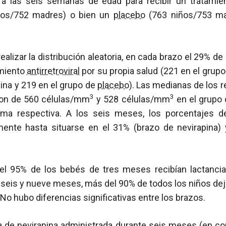
 a las seis semanas de edad para recibir un tratami
iños/752 madres) o bien un
placebo
(763 niños/753 ma
alizar la distribución aleatoria, en cada brazo el 29% d
amiento
antirretroviral
por su propia salud (221 en el grupo 
ina y 219 en el grupo de
placebo
). Las medianas de los 
3
3
on de 560 células/mm
y 528 células/mm
en el grupo 
rma respectiva. A los seis meses, los porcentajes
ente hasta situarse en el 31% (brazo de nevirapina)
l 95% de los bebés de tres meses recibían lactanci
s seis y nueve meses, más del 90% de todos los niños de
No hubo diferencias significativas entre los brazos.
a de nevirapina administrada durante seis meses (en c