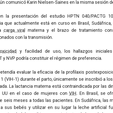
gún comunicó Karin Nielsen-Saines en la misma sesión d
, en la presentación del estudio HPTN 040/PACTG 1
ria que actualmente está en curso en Brasil, Sudáfrica,
la
carga viral
materna y el brazo de tratamiento cons
ionados con la transmisión.
toxicidad
y facilidad de uso, los hallazgos iniciales
y NVP podría constituir el régimen de preferencia.
tendía evaluar la eficacia de la profilaxis postexposic
 1 (VIH-1) durante el parto, únicamente se inscribió a l
da. La lactancia materna está contraindicada por las dir
E UU en el caso de mujeres con
VIH
. En Brasil, se o
e seis meses a todas las pacientes. En Sudáfrica, las 
sus bebés y utilizar en su lugar la leche artificial f