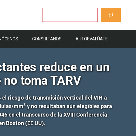
Buscar
NÓCENOS
CONSÚLTANOS
AUTOEVALÚATE
actantes reduce en un
re no toma TARV
 el riesgo de transmisión vertical del VIH a
3
élulas/mm
y no resultaban aún elegibles para
6 en el transcurso de la XVIII Conferencia
en Boston (EE UU).