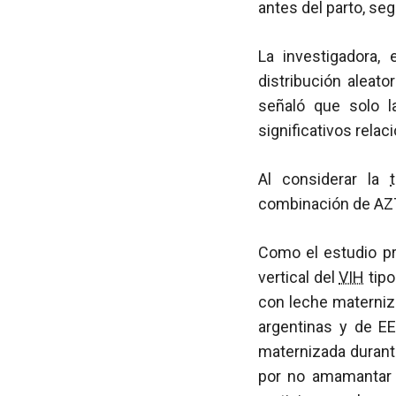
antes del parto, se
La investigadora
distribución aleato
señaló que solo 
significativos relac
Al considerar la
combinación de AZT 
Como el estudio pre
vertical del
VIH
tipo
con leche materniza
argentinas y de E
maternizada durant
por no amamantar a 