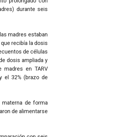
ento prolongado con
dres) durante seis
e las madres estaban
que recibía la dosis
recuentos de células
de dosis ampliada y
 de madres en TARV
 y el 32% (brazo de
a materna de forma
jaron de alimentarse
omparación con seis