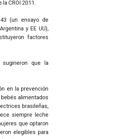
e la CROI 2011.
043 (un ensayo de
 Argentina y EE UU),
tituyeron factores
 sugirieron que la
ión en la prevención
os bebés alimentados
ectrices brasileñas,
frece siempre leche
mujeres que optaron
ueron elegibles para