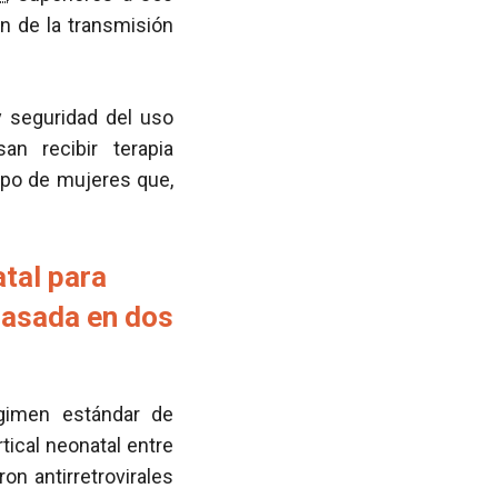
n de la transmisión
y seguridad del uso
an recibir terapia
upo de mujeres que,
atal para
basada en dos
égimen estándar de
tical neonatal entre
n antirretrovirales