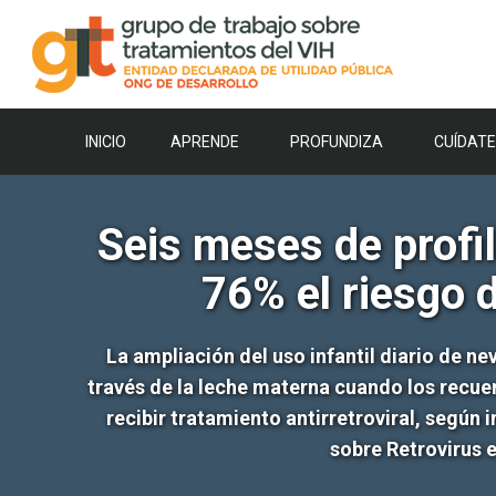
Saltar
al
contenido
INICIO
APRENDE
PROFUNDIZA
CUÍDATE
Seis meses de profil
76% el riesgo 
La ampliación del uso infantil diario de ne
través de la leche materna cuando los recu
recibir tratamiento antirretroviral, segú
sobre Retrovirus 