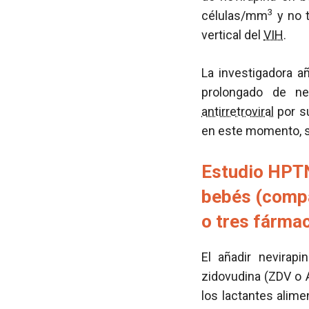
3
células/mm
y no t
vertical del
VIH
.
La investigadora a
prolongado de nev
antirretroviral
por su
en este momento, s
Estudio HPTN 
bebés (compa
o tres fárma
El añadir nevirap
zidovudina (ZDV o A
los lactantes alim