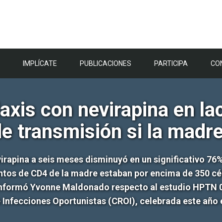
IMPLÍCATE
PUBLICACIONES
PARTICIPA
CO
axis con nevirapina en l
de transmisión si la mad
virapina a seis meses disminuyó en un significativo 76%
entos de CD4 de la madre estaban por encima de 350 c
n informó Yvonne Maldonado respecto al estudio HPTN 04
e Infecciones Oportunistas (CROI), celebrada este año 