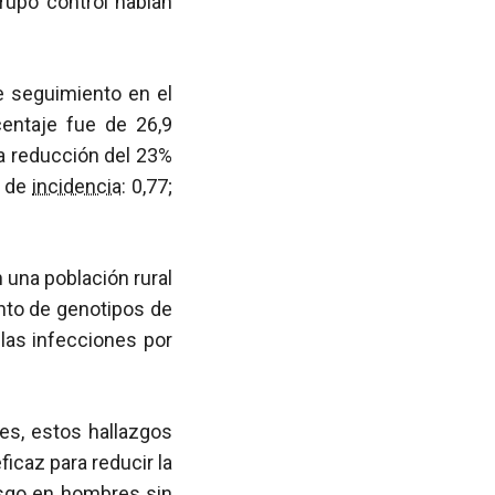
rupo control habían
 seguimiento en el
centaje fue de 26,9
a reducción del 23%
s de
incidencia
: 0,77;
 una población rural
nto de genotipos de
 las infecciones por
es, estos hallazgos
icaz para reducir la
esgo en hombres sin