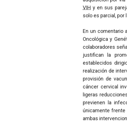
VIH
y en sus parej
solo es parcial, po
En un comentario a
Oncológica y Genéti
colaboradores seña
justifican la pr
establecidos dirig
realización de inte
provisión de vacun
cáncer cervical in
ligeras reduccione
previenen la infe
únicamente frente
ambas intervencion