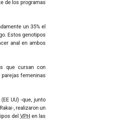
e de los programas
madamente un 35% el
go. Estos genotipos
áncer anal en ambos
des que cursan con
s parejas femeninas
(EE UU) -que, junto
akai-, realizaron un
tipos del
VPH
en las