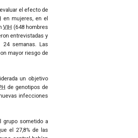
evaluar el efecto de
H
en mujeres, en el
in
VIH
(648 hombres
eron entrevistadas y
as 24 semanas. Las
on mayor riesgo de
iderada un objetivo
PH
de genotipos de
nuevas infecciones
l grupo sometido a
que el 27,8% de las