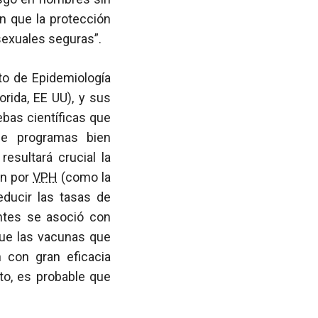
n que la protección
sexuales seguras”.
to de Epidemiología
orida, EE UU), y sus
bas científicas que
de programas bien
esultará crucial la
ón por
VPH
(como la
educir las tasas de
antes se asoció con
que las vacunas que
 con gran eficacia
nto, es probable que