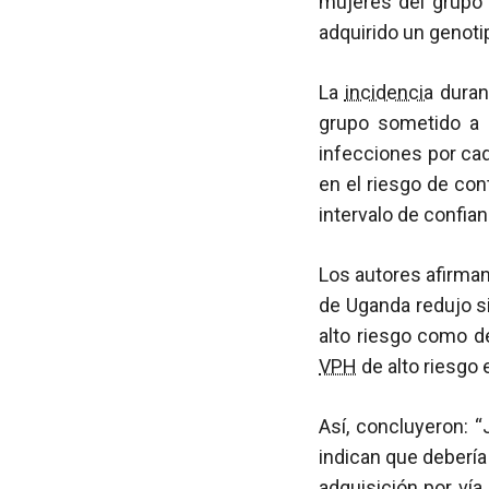
mujeres del grupo 
adquirido un genoti
La
incidencia
duran
grupo sometido a i
infecciones por ca
en el riesgo de con
intervalo de confian
Los autores afirman
de Uganda redujo s
alto riesgo como de
VPH
de alto riesgo
Así, concluyeron: 
indican que debería
adquisición por ví