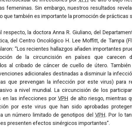
as femeninas. Sin embargo, nuestros resultados revela
r lo que también es importante la promoción de prácticas 
l respecto, la doctora Anna R. Giuliano, del Departamen
ca, del Centro Oncológico H. Lee Moffitt, de Tampa (Fl
laron: “Los recientes hallazgos añaden importantes prue
omoción de la circuncisión en países que carecen 
idos al cribado de cáncer de cuello de útero. También r
rvenciones adicionales destinadas a disminuir la infecci
as que prevengan la infección por este virus) para r
vasivo a nivel mundial. La circuncisión de los particip
s en las infecciones por
VPH
de alto riesgo, mientras 
cción por este virus que han sido aprobadas protegen
 a un número limitado de genotipos del
VPH
. Por lo ta
es presenten efectos sinérgicos importantes”.