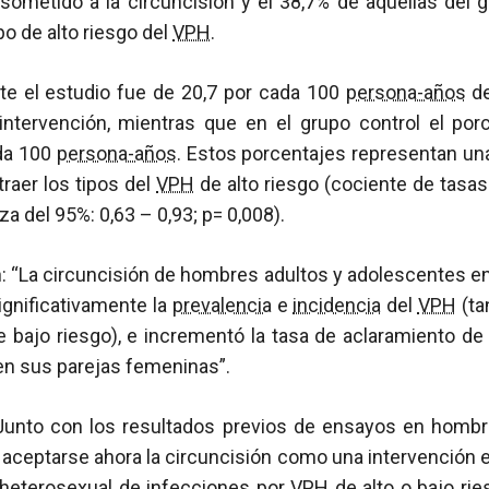
sometido a la circuncisión y el 38,7% de aquellas del g
po de alto riesgo del
VPH
.
te el estudio fue de 20,7 por cada 100
persona-años
de
ntervención, mientras que en el grupo control el por
da 100
persona-años
. Estos porcentajes representan un
traer los tipos del
VPH
de alto riesgo (cociente de tasa
za del 95%: 0,63 – 0,93; p= 0,008).
: “La circuncisión de hombres adultos y adolescentes en
ignificativamente la
prevalencia
e
incidencia
del
VPH
(ta
 bajo riesgo), e incrementó la tasa de aclaramiento de
 en sus parejas femeninas”.
“Junto con los resultados previos de ensayos en hombr
 aceptarse ahora la circuncisión como una intervención ef
a heterosexual de infecciones por
VPH
de alto o bajo ri