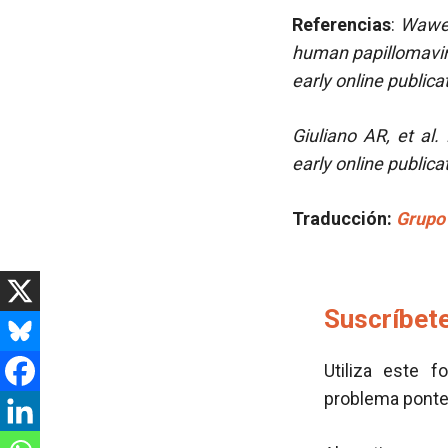
Referencias
:
Wawer
human papillomavir
early online public
Giuliano
AR
, et al
early online publica
Traducción
:
Grupo 
Suscríbete
Utiliza este f
problema pont