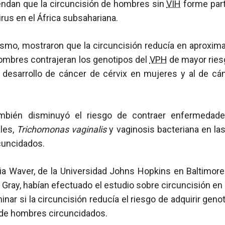
ndan que la circuncisión de hombres sin
VIH
forme part
irus en el África subsahariana.
ismo, mostraron que la circuncisión reducía en aproxi
hombres contrajeran los genotipos del
VPH
de mayor ries
 desarrollo de cáncer de cérvix en mujeres y al de c
ambién disminuyó el riesgo de contraer enfermeda
ales,
Trichomonas vaginalis
y vaginosis bacteriana en la
cuncidados.
ia Waver, de la Universidad Johns Hopkins en Baltimore 
 Gray, habían efectuado el estudio sobre circuncisión en R
inar si la circuncisión reducía el riesgo de adquirir geno
de hombres circuncidados.