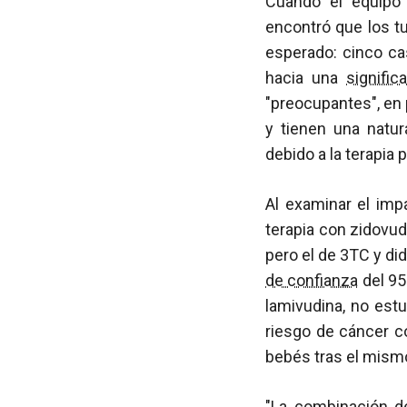
Cuando el equipo 
encontró que los 
esperado: cinco ca
hacia una
signific
"preocupantes", en 
y tienen una natur
debido a la terapia p
Al examinar el imp
terapia con zidovud
pero el de 3TC y di
de confianza
del 95
lamivudina, no est
riesgo de cáncer c
bebés tras el mism
"La combinación d