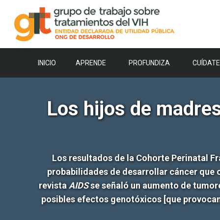
Saltar
al
contenido
INICIO
APRENDE
PROFUNDIZA
CUÍDATE
Los hijos de madre
Los resultados de la Cohorte Perinatal Fr
probabilidades de desarrollar cáncer que o
revista
AIDS
se señaló un aumento de tumores 
posibles efectos genotóxicos [que provocan 