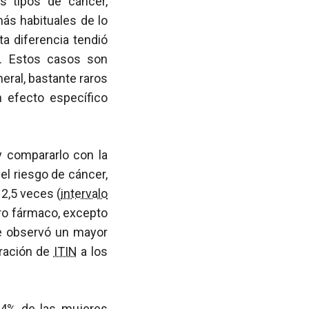
s tipos de cáncer,
ás habituales de lo
a diferencia tendió
). Estos casos son
eral, bastante raros
n efecto específico
y compararlo con la
el riesgo de cáncer,
2,5 veces (
intervalo
tro fármaco, excepto
se observó un mayor
tración de
ITIN
a los
 4% de las mujeres