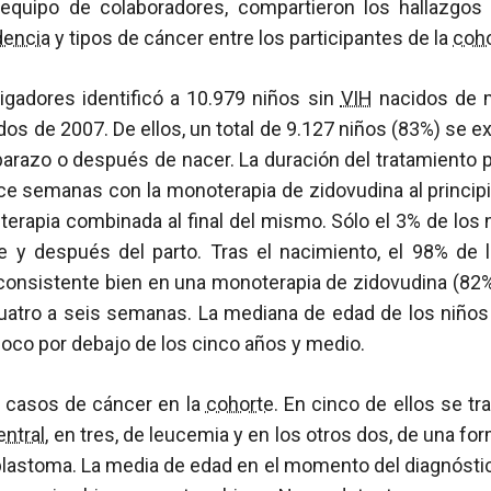
uipo de colaboradores, compartieron los hallazgos
dencia
y tipos de cáncer entre los participantes de la
coh
igadores identificó a 10.979 niños sin
VIH
nacidos de m
os de 2007. De ellos, un total de 9.127 niños (83%) se 
arazo o después de nacer. La duración del tratamiento 
e semanas con la monoterapia de zidovudina al principio
erapia combinada al final del mismo. Sólo el 3% de los n
 y después del parto. Tras el nacimiento, el 98% de
a consistente bien en una monoterapia de zidovudina (82
atro a seis semanas. La mediana de edad de los niños
poco por debajo de los cinco años y medio.
 casos de cáncer en la
cohorte
. En cinco de ellos se tr
entral
, en tres, de leucemia y en los otros dos, de una fo
lastoma. La media de edad en el momento del diagnósti