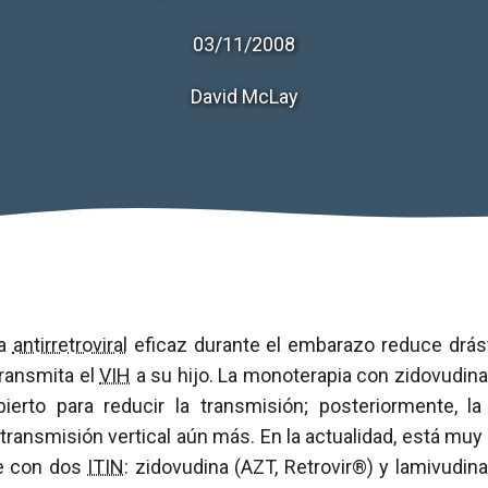
03/11/2008
David McLay
ia
antirretroviral
eficaz durante el embarazo reduce drás
ransmita el
VIH
a su hijo. La monoterapia con zidovudina
ierto para reducir la transmisión; posteriormente, l
 transmisión vertical aún más. En la actualidad, está muy
le con dos
ITIN
: zidovudina (AZT, Retrovir®) y lamivudin