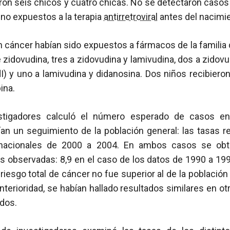
ron seis chicos y cuatro chicas. No se detectaron casos
no expuestos a la terapia
antirretroviral
antes del nacimie
 cáncer habían sido expuestos a fármacos de la familia
zidovudina, tres a zidovudina y lamivudina, dos a zidov
I) y uno a lamivudina y didanosina. Dos niños recibiero
ina.
stigadores calculó el número esperado de casos en
an un seguimiento de la población general: las tasas r
 nacionales de 2000 a 2004. En ambos casos se obt
ras observadas: 8,9 en el caso de los datos de 1990 a 199
 riesgo total de cáncer no fue superior al de la población
nterioridad, se habían hallado resultados similares en o
dos.