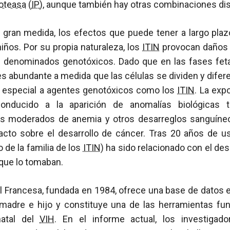
oteasa
(
IP
), aunque también hay otras combinaciones dis
gran medida, los efectos que puede tener a largo plazo 
niños. Por su propia naturaleza, los
ITIN
provocan daños e
on denominados genotóxicos. Dado que en las fases feta
es abundante a medida que las células se dividen y difere
d especial a agentes genotóxicos como los
ITIN
. La exp
nducido a la aparición de anomalías biológicas t
os moderados de anemia y otros desarreglos sanguíneo
to sobre el desarrollo de cáncer. Tras 20 años de uso
 de la familia de los
ITIN
) ha sido relacionado con el des
 que lo tomaban.
l Francesa, fundada en 1984, ofrece una base de datos
madre e hijo y constituye una de las herramientas fu
natal del
VIH
. En el informe actual, los investiga