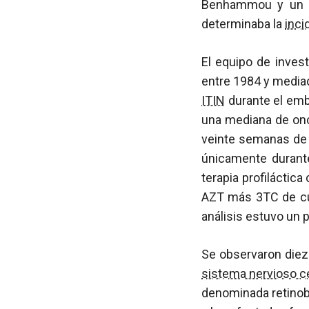
Benhammou y un eq
determinaba la
inci
El equipo de invest
entre 1984 y mediad
ITIN
durante el emb
una mediana de onc
veinte semanas de t
únicamente durante
terapia profiláctic
AZT más 3TC de cu
análisis estuvo un 
Se observaron diez
sistema nervioso c
denominada retinob