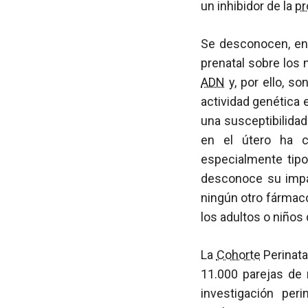
un inhibidor de la
pr
Se desconocen, en 
prenatal sobre los 
ADN
y, por ello, s
actividad genética 
una susceptibilida
en el útero ha co
especialmente tip
desconoce su impac
ningún otro fármaco
los adultos o niños
La
Cohorte
Perinata
11.000 parejas de 
investigación peri