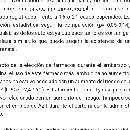
de investigadores examinó las tasas de los distinto
tumores en el
sistema nervioso central
tendieron a ser m
sos registrados frente a 1,6 ó 2,1 casos esperados. Est
ación estadística
según la comparación (p= 0,05-0,14
palabras de los autores, ya que esos tumores son, en gen
aleza similar, lo que puede sugerir la existencia de u
renatal.
acto de la elección de fármacos durante el embarazo 
ina, el uso de este fármaco más lamivudina no aumentó 
danosina estuvo asociado con un aumento del riesgo de 1
% [IC95%]: 2,4-66,1). El tratamiento con ddI y cualquier o
uvo relacionado con un aumento del riesgo. Tampoco 
on el empleo de AZT durante el parto ni con la adminis
o.
e didanosina y lamivudina se administró a menos del