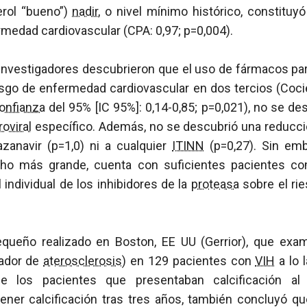
erol “bueno”)
nadir
, o nivel mínimo histórico, constituyó
medad cardiovascular (CPA: 0,97; p=0,004).
investigadores descubrieron que el uso de fármacos para
iesgo de enfermedad cardiovascular en dos tercios (Coc
Confianza
del 95% [IC 95%]: 0,14-0,85; p=0,021), no se de
roviral
específico. Además, no se descubrió una reducció
zanavir (p=1,0) ni a cualquier
ITINN
(p=0,27). Sin emba
cho más grande, cuenta con suficientes pacientes com
 individual de los inhibidores de la
proteasa
sobre el ri
ueño realizado en Boston, EE UU (Gerrior), que exami
cador de
aterosclerosis
) en 129 pacientes con
VIH
a lo 
e los pacientes que presentaban calcificación al 
tener calcificación tras tres años, también concluyó q