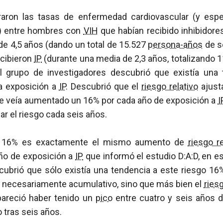
ron las tasas de enfermedad cardiovascular (y espe
n) entre hombres con
VIH
que habían recibido inhibidore
de 4,5 años (dando un total de 15.527
persona-años
de s
ecibieron
IP
(durante una media de 2,3 años, totalizando 
l grupo de investigadores descubrió que existía una
a exposición a
IP
. Descubrió que el
riesgo relativo
ajust
se veía aumentado un 16% por cada año de exposición a
I
ar el riesgo cada seis años.
l 16% es exactamente el mismo aumento de
riesgo re
ño de exposición a
IP
que informó el estudio D:A:D, en e
cubrió que sólo existía una tendencia a este riesgo 16
a necesariamente acumulativo, sino que más bien el
riesg
areció haber tenido un
pico
entre cuatro y seis años 
 tras seis años.