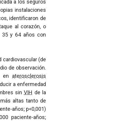
icada a los seguros
opias instalaciones
cos, identificaron de
taque al corazón, o
 35 y 64 años con
 cardiovascular (de
edio de observación.
on en
aterosclerosis
nducir a enfermedad
ombres sin
VIH
de la
 más altas tanto de
iente-años; p<0,001)
000 paciente-años;