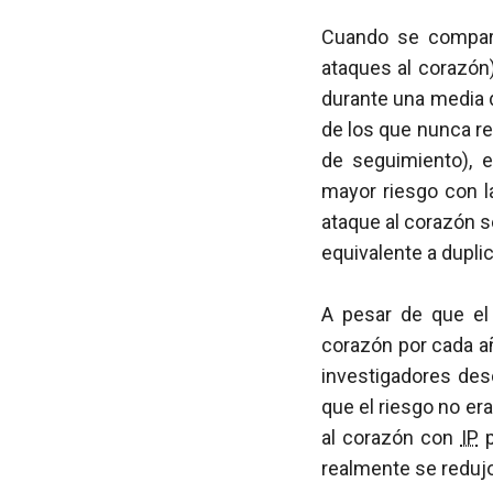
Cuando se compara
ataques al corazó
durante una media 
de los que nunca r
de seguimiento), e
mayor riesgo con l
ataque al corazón 
equivalente a duplic
A pesar de que e
corazón por cada a
investigadores des
que el riesgo no er
al corazón con
IP
p
realmente se redujo