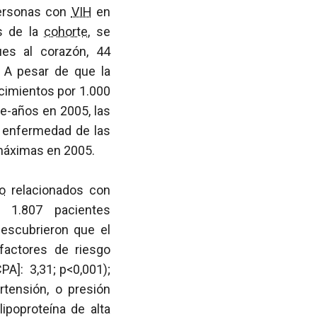
personas con
VIH
en
s de la
cohorte
, se
ues al corazón, 44
 A pesar de que la
cimientos por 1.000
te-años en 2005, las
y enfermedad de las
 máximas en 2005.
vo
relacionados con
s 1.807 pacientes
descubrieron que el
factores de riesgo
PA]: 3,31; p<0,001);
ertensión, o presión
lipoproteína de alta