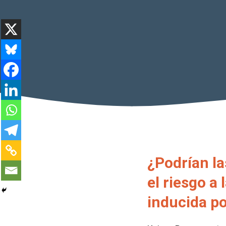
¿Podrían la
el riesgo a
inducida p