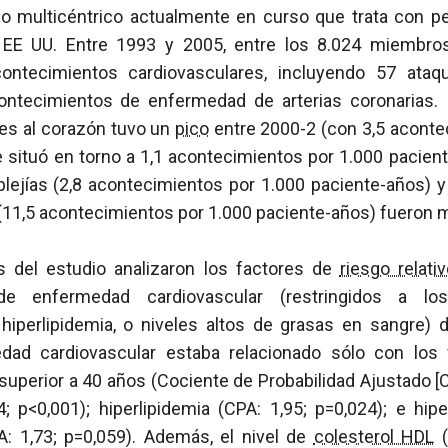
o multicéntrico actualmente en curso que trata con 
 EE UU. Entre 1993 y 2005, entre los 8.024 miembro
ontecimientos cardiovasculares, incluyendo 57 ataq
contecimientos de enfermedad de arterias coronarias.
es al corazón tuvo un
pico
entre 2000-2 (con 3,5 aconte
 situó en torno a 1,1 acontecimientos por 1.000 pacien
plejías (2,8 acontecimientos por 1.000 paciente-años) 
 (11,5 acontecimientos por 1.000 paciente-años) fueron
s del estudio analizaron los factores de
riesgo relati
de enfermedad cardiovascular (restringidos a lo
hiperlipidemia, o niveles altos de grasas en sangre) 
dad cardiovascular estaba relacionado sólo con los 
 superior a 40 años (Cociente de Probabilidad Ajustado [C
; p<0,001); hiperlipidemia (CPA: 1,95; p=0,024); e hip
A: 1,73; p=0,059). Además, el nivel de
colesterol HDL
(