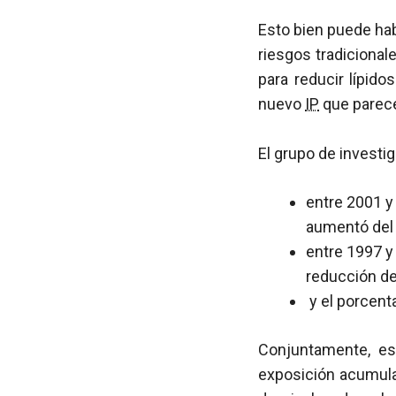
Esto bien puede hab
riesgos tradiciona
para reducir lípido
nuevo
IP
que parece
El grupo de investi
entre 2001 y
aumentó del 
entre 1997 y
reducción de
y el porcent
Conjuntamente, est
exposición acumul