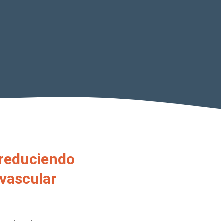
 reduciendo
ovascular