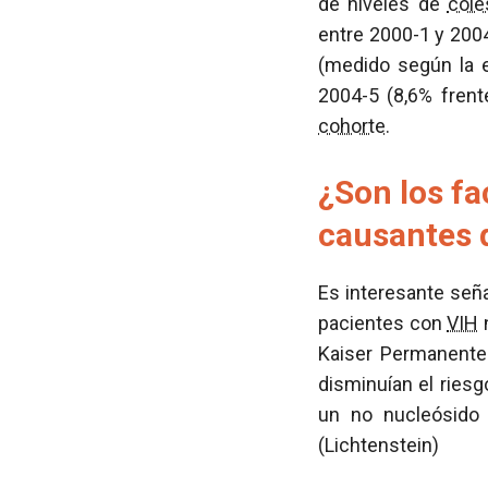
de niveles de
cole
entre 2000-1 y 200
(medido según la 
2004-5 (8,6% frent
cohorte
.
¿Son los fa
causantes 
Es interesante seña
pacientes con
VIH
n
Kaiser Permanente.
disminuían el ries
un no nucleósido 
(Lichtenstein)