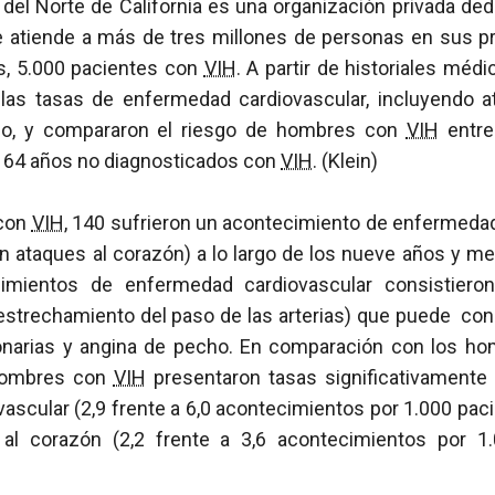
del Norte de California es una organización privada ded
atiende a más de tres millones de personas en sus pr
as, 5.000 pacientes con
VIH
. A partir de historiales médi
las tasas de enfermedad cardiovascular, incluyendo a
dio, y compararon el riesgo de hombres con
VIH
entre
 64 años no diagnosticados con
VIH
. (Klein)
 con
VIH
, 140 sufrieron un acontecimiento de enfermedad
n ataques al corazón) a lo largo de los nueve años y m
cimientos de enfermedad cardiovascular consistier
estrechamiento del paso de las arterias) que puede co
ronarias y angina de pecho. En comparación con los h
hombres con
VIH
presentaron tasas significativamente
scular (2,9 frente a 6,0 acontecimientos por 1.000 pac
l corazón (2,2 frente a 3,6 acontecimientos por 1.