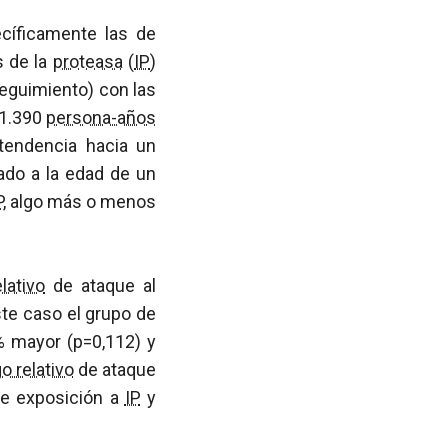
cíficamente las de
s de la
proteasa
(
IP
)
eguimiento) con las
11.390
persona-años
 tendencia hacia un
ado a la edad de un
P
, algo más o menos
lativo
de ataque al
ste caso el grupo de
% mayor (p=0,112) y
o relativo
de ataque
de exposición a
IP
y