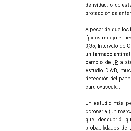
densidad, o colest
protección de enfer
A pesar de que los 
lípidos redujo el r
0,35;
Intervalo de 
un fármaco
antirret
cambio de
IP
a ata
estudio D:A:D, mu
detección del papel
cardiovascular.
Un estudio más peq
coronaria (un mar
que descubrió qu
probabilidades de 