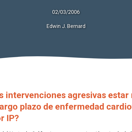
02/03/2006
Edwin J. Bernard
s intervenciones agresivas estar
 largo plazo de enfermedad cardi
or IP?