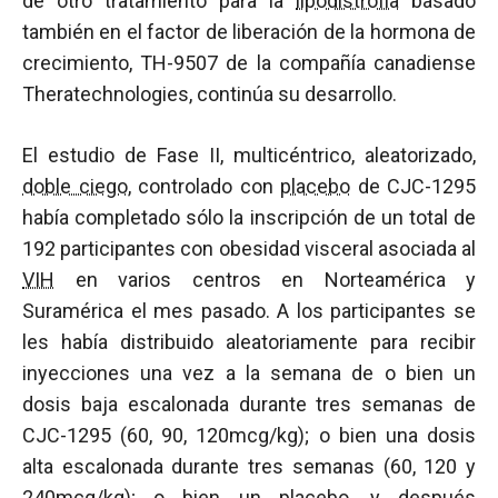
de otro tratamiento para la
lipodistrofia
basado
también en el factor de liberación de la hormona de
crecimiento, TH-9507 de la compañía canadiense
Theratechnologies, continúa su desarrollo.
El estudio de Fase II, multicéntrico, aleatorizado,
doble ciego
, controlado con
placebo
de CJC-1295
había completado sólo la inscripción de un total de
192 participantes con obesidad visceral asociada al
VIH
en varios centros en Norteamérica y
Suramérica el mes pasado. A los participantes se
les había distribuido aleatoriamente para recibir
inyecciones una vez a la semana de o bien un
dosis baja escalonada durante tres semanas de
CJC-1295 (60, 90, 120mcg/kg); o bien una dosis
alta escalonada durante tres semanas (60, 120 y
240mcg/kg); o bien un
placebo
, y después