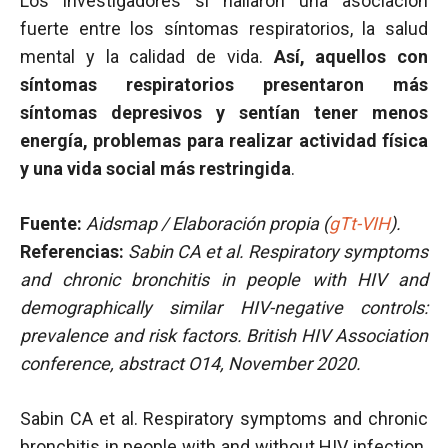
Los investigadores sí hallaron una asociación
fuerte entre los síntomas respiratorios, la salud
mental y la calidad de vida.
Así, aquellos con
síntomas respiratorios presentaron más
síntomas depresivos y sentían tener menos
energía, problemas para realizar actividad física
y una vida social más restringida
.
Fuente:
Aidsmap / Elaboración propia (
gTt-VIH
).
Referencias:
Sabin CA et al. Respiratory symptoms
and chronic bronchitis in people with HIV and
demographically similar HIV-negative controls:
prevalence and risk factors. British HIV Association
conference, abstract O14, November 2020.
Sabin CA et al. Respiratory symptoms and chronic
bronchitis in people with and without HIV infection.