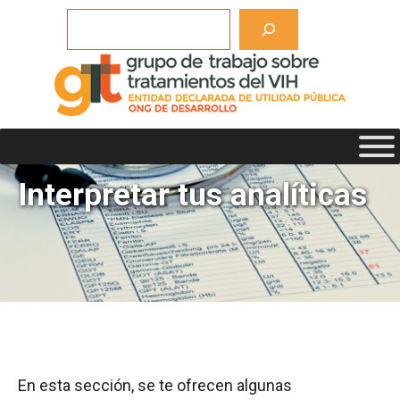
Saltar
Buscar
al
contenido
Interpretar tus analíticas
En esta sección, se te ofrecen algunas