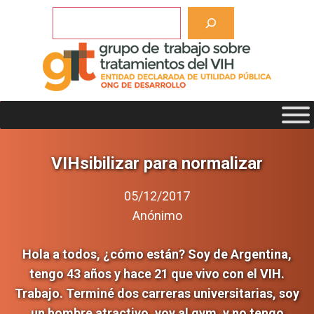
Saltar
Buscar
al
contenido
VIHsibilizar para normalizar
05/12/2017
Anónimo
Hola a todos, ¿cómo están? Soy de Argentina,
tengo 43 años y hace 21 que vivo con el VIH.
Trabajo. Terminé dos carreras universitarias, soy
un hombre atractivo, voy al gym, y no tengo