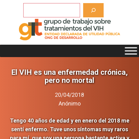
Saltar
Buscar
al
contenido
El VIH es una enfermedad crónica,
pero no mortal
20/04/2018
Anónimo
Tengo 40 años de edad y en enero del 2018 me
sentí enfermo. Tuve unos síntomas muy raros
para mí, que soy una persona bastante activa y