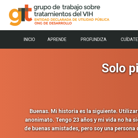
Saltar
al
contenido
INICIO
APRENDE
PROFUNDIZA
CUÍDATE
Solo p
Buenas. Mi historia es la siguiente. Utili
anonimato. Tengo 23 años y mi vida no ha si
de buenas amistades, pero soy una persona 