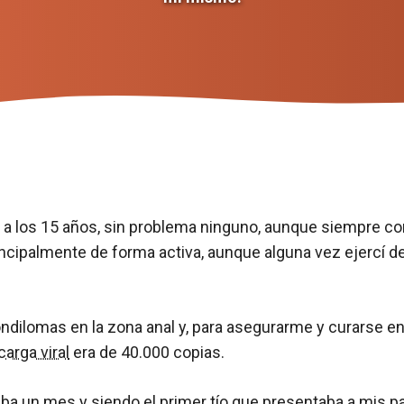
 a los 15 años, sin problema ninguno, aunque siempre c
palmente de forma activa, aunque alguna vez ejercí de 
ilomas en la zona anal y, para asegurarme y curarse en 
carga viral
era de 40.000 copias.
vaba un mes y siendo el primer tío que presentaba a mis pad