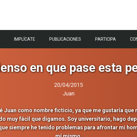
IMPLÍCATE
PUBLICACIONES
PARTICIPA
CO
ienso en que pase esta pe
20/04/2015
Juan
zaré Juan como nombre ficticio, ya que me gustaría que
do muy fácil que digamos. Soy universitario, hago dep
que siempre he tenido problemas para afrontar mi ho
mí mismo.