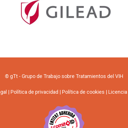
© gTt - Grupo de Trabajo sobre Tratamientos del VIH
egal
|
Política de privacidad
|
Política de cookies
|
Licenci