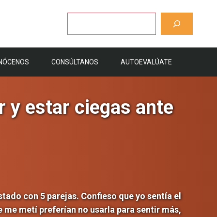
Buscar
NÓCENOS
CONSÚLTANOS
AUTOEVALÚATE
 y estar ciegas ante
stado con 5 parejas. Confieso que yo sentía el
e me metí preferían no usarla para sentir más,