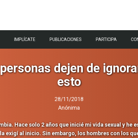
IMPLÍCATE
PUBLICACIONES
PARTICIPA
CO
 personas dejen de ignorar
esto
28/11/2018
Anónima
mbia. Hace solo 2 años que inicié mi vida sexual y he e
a exigí al inicio. Sin embargo, los hombres con los qu