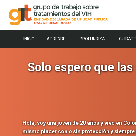
Saltar
al
contenido
INICIO
APRENDE
PROFUNDIZA
CUÍDATE
Solo espero que las
Hola, soy una joven de 20 años y vivo en Colo
mismo placer con o sin protección y siempre l